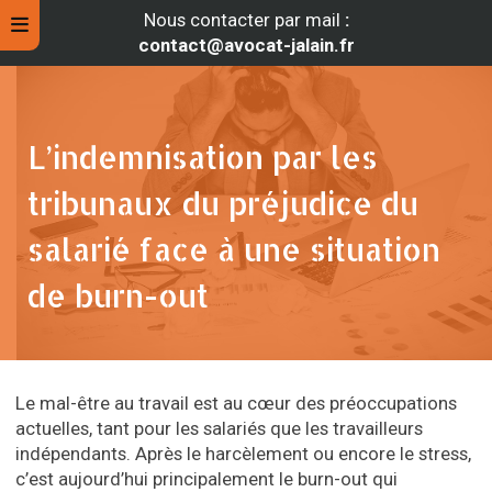
Nous contacter par mail
:
contact@avocat-jalain.fr
L’indemnisation par les
tribunaux du préjudice du
salarié face à une situation
de burn-out
rche
Le mal-être au travail est au cœur des préoccupations
actuelles, tant pour les salariés que les travailleurs
indépendants. Après le harcèlement ou encore le stress,
c’est aujourd’hui principalement le burn-out qui