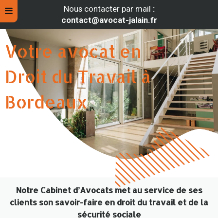
Nous contacter par mail
:
contact@avocat-jalain.fr
Votre avocat en
Droit du Travail à
Bordeaux
E
E
E
E
rche
nnus
nd
Notre Cabinet d’Avocats met au service de ses
ébut
ent
clients son savoir-faire en droit du travail et de la
ier
et
sécurité sociale