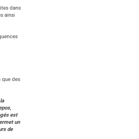
aites dans
s ainsi
équences
i que des
la
epos,
ngés est
permet un
urs de