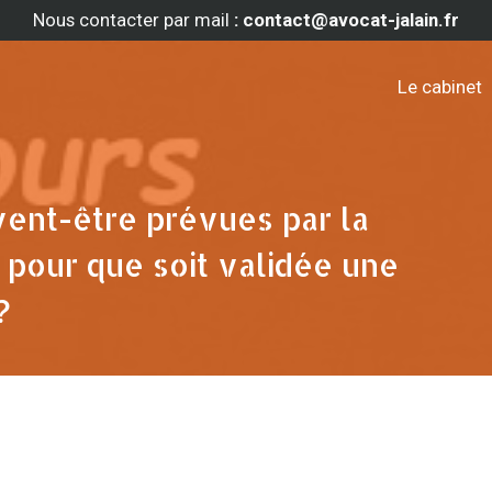
Nous contacter par mail
: contact@avocat-jalain.fr
Le cabinet
vent-être prévues par la
 pour que soit validée une
?