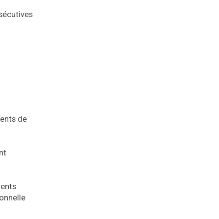
sécutives
gents de
nt
rents
ionnelle