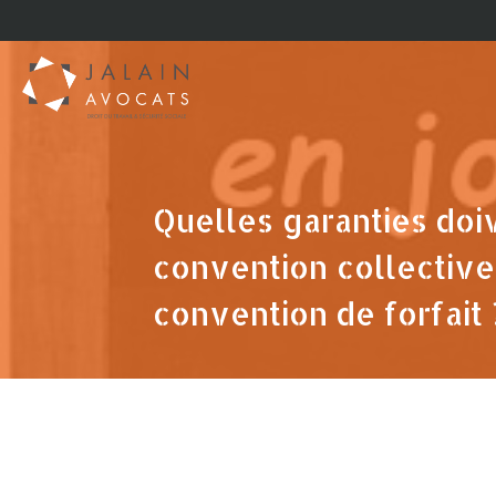
Quelles garanties doi
convention collective
convention de forfait 