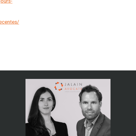
jours-
recentes/