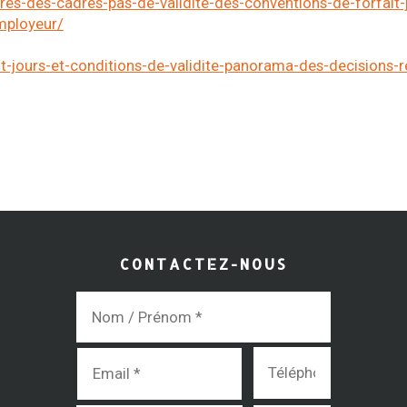
res-des-cadres-pas-de-validite-des-conventions-de-forfait-
employeur/
it-jours-et-conditions-de-validite-panorama-des-decisions-
CONTACTEZ-NOUS