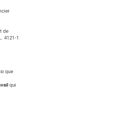
ncier
t de
 L. 4121-1
nsi que
vail
qui