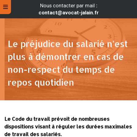
Nous contacter par mail
:
contact@avocat-jalain.fr
Le préjudice du salarié n’est
plus à démontrer en cas de
non-respect du temps de
repos quotidien
rche
Le Code du travail prévoit de nombreuses
dispositions visant à réguler les durées maximales
de travail des salariés.