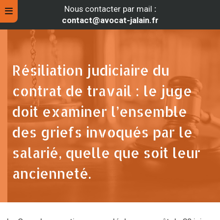
Nous contacter par mail
:
contact@avocat-jalain.fr
Résiliation judiciaire du
contrat de travail : le juge
doit examiner l’ensemble
des griefs invoqués par le
salarié, quelle que soit leur
rche
ancienneté.