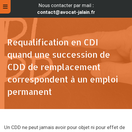
Nous contacter par mail
:
contact@avocat-jalain.fr
Requalification en CDI
quand une succession de
CDD de remplacement
correspondent à un emploi
permanent
rche
Un CDD ne peut jamais avoir pour objet ni pour effet de