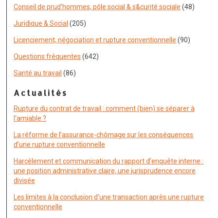
Conseil de prud'hommes, pôle social & s&curité sociale
(48)
Juridique & Social
(205)
Licenciement, négociation et rupture conventionnelle
(90)
Questions fréquentes
(642)
Santé au travail
(86)
Actualités
Rupture du contrat de travail : comment (bien) se séparer à
l’amiable ?
La réforme de l’assurance-chômage sur les conséquences
d’une rupture conventionnelle
Harcèlement et communication du rapport d’enquête interne :
une position administrative claire, une jurisprudence encore
divisée
Les limites à la conclusion d’une transaction après une rupture
conventionnelle