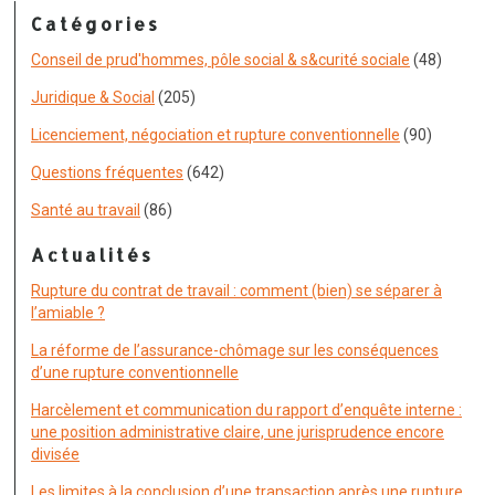
Catégories
Conseil de prud'hommes, pôle social & s&curité sociale
(48)
Juridique & Social
(205)
Licenciement, négociation et rupture conventionnelle
(90)
Questions fréquentes
(642)
Santé au travail
(86)
Actualités
Rupture du contrat de travail : comment (bien) se séparer à
l’amiable ?
La réforme de l’assurance-chômage sur les conséquences
d’une rupture conventionnelle
Harcèlement et communication du rapport d’enquête interne :
une position administrative claire, une jurisprudence encore
divisée
Les limites à la conclusion d’une transaction après une rupture