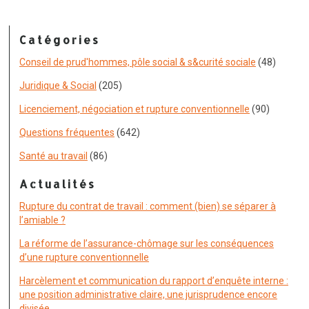
Catégories
Conseil de prud'hommes, pôle social & s&curité sociale
(48)
Juridique & Social
(205)
Licenciement, négociation et rupture conventionnelle
(90)
Questions fréquentes
(642)
Santé au travail
(86)
Actualités
Rupture du contrat de travail : comment (bien) se séparer à
l’amiable ?
La réforme de l’assurance-chômage sur les conséquences
d’une rupture conventionnelle
Harcèlement et communication du rapport d’enquête interne :
une position administrative claire, une jurisprudence encore
divisée