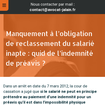
Nous contacter par mail
:
contact@avocat-jalain.fr
Manquement à l’obligation
de reclassement du salarié
inapte : quid de l’indemnité
de préavis ?
rche
Dans un arrêt en date du 7 mars 2012, la cour de
cassation a jugé que
si le salarié ne peut en principe
prétendre au paiement d’une indemnité pour un
préavis qu’il est dans l’impossibilité physique