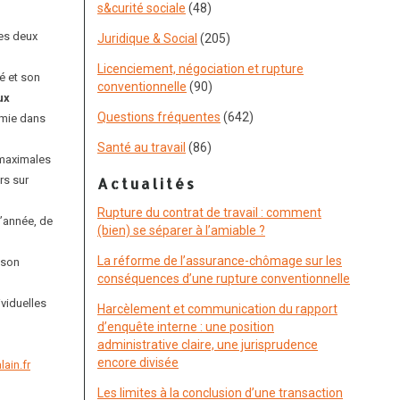
s&curité sociale
(48)
les deux
Juridique & Social
(205)
Licenciement, négociation et rupture
né et son
conventionnelle
(90)
ux
Questions fréquentes
(642)
omie dans
Santé au travail
(86)
 maximales
rs sur
Actualités
Rupture du contrat de travail : comment
l’année, de
(bien) se séparer à l’amiable ?
La réforme de l’assurance-chômage sur les
 son
conséquences d’une rupture conventionnelle
ividuelles
Harcèlement et communication du rapport
d’enquête interne : une position
administrative claire, une jurisprudence
encore divisée
ain.fr
Les limites à la conclusion d’une transaction