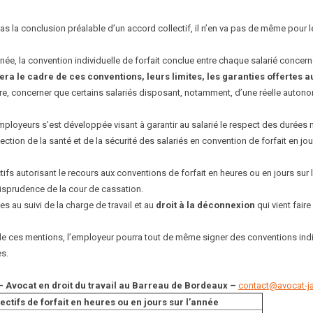
as la conclusion préalable d’un accord collectif, il n’en va pas de même pour 
année, la convention individuelle de forfait conclue entre chaque salarié concer
era le cadre de ces conventions, leurs limites, les garanties offertes a
re, concerner que certains salariés disposant, notamment, d’une réelle auton
mployeurs s’est développée visant à garantir au salarié le respect des durées
ction de la santé et de la sécurité des salariés en convention de forfait en jou
ifs autorisant le recours aux conventions de forfait en heures ou en jours sur 
risprudence de la cour de cassation.
es au suivi de la charge de travail et au
droit à la déconnexion
qui vient faire
e de ces mentions, l’employeur pourra tout de même signer des conventions ind
es.
– Avocat en droit du travail au Barreau de Bordeaux –
contact@avocat-jal
ctifs de forfait en heures ou en jours sur l’année