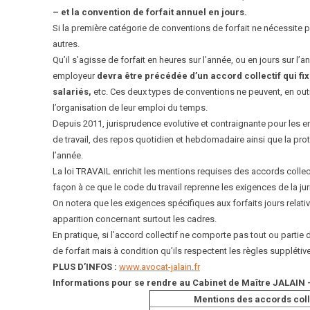
– et la convention de forfait annuel en jours.
Si la première catégorie de conventions de forfait ne nécessite p
autres.
Qu’il s’agisse de forfait en heures sur l’année, ou en jours sur l’
employeur
devra être précédée d’un accord collectif qui fix
salariés,
etc. Ces deux types de conventions ne peuvent, en out
l’organisation de leur emploi du temps.
Depuis 2011, jurisprudence evolutive et contraignante pour les e
de travail, des repos quotidien et hebdomadaire ainsi que la prote
l’année.
La loi TRAVAIL enrichit les mentions requises des accords collect
façon à ce que le code du travail reprenne les exigences de la ju
On notera que les exigences spécifiques aux forfaits jours relativ
apparition concernant surtout les cadres.
En pratique, si l’accord collectif ne comporte pas tout ou parti
de forfait mais à condition qu’ils respectent les règles supplétiv
PLUS D’INFOS :
www.avocat-jalain.fr
Informations pour se rendre au Cabinet de Maître JALAIN 
Mentions des accords colle