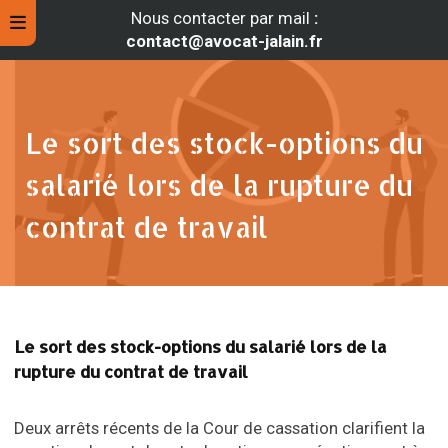
Nous contacter par mail
:
contact@avocat-jalain.fr
Le sort des stock-options du
salarié lors de la rupture du
contrat de travail
rche
Le sort des stock-options du salarié lors de la
rupture du contrat de travail
Deux arrêts récents de la Cour de cassation clarifient la