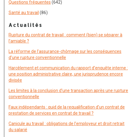
Questions fréquentes
(642)
Santé au travail
(86)
Actualités
Rupture du contrat de travail : comment (bien) se séparer à
l’amiable ?
La réforme de l’assurance-chômage sur les conséquences
d’une rupture conventionnelle
Harcèlement et communication du rapport d’enquête interne :
une position administrative claire, une jurisprudence encore
divisée
Les limites à la conclusion d’une transaction après une rupture
conventionnelle
Faux indépendants : quid de la requalification d’un contrat de
prestation de services en contrat de travail ?
Canicule au travail : obligations de l’employeur et droit retrait
du salarié