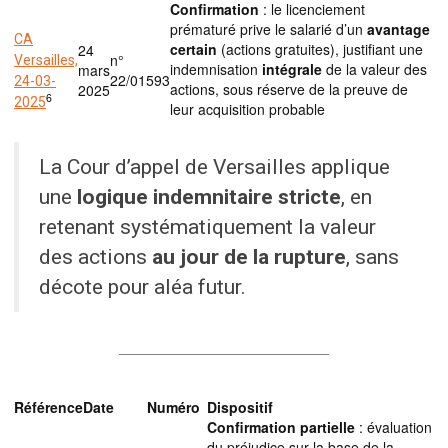
Confirmation
: le licenciement
prématuré prive le salarié d’un
avantage
CA
certain
(actions gratuites), justifiant une
24
n°
Versailles,
indemnisation
intégrale
de la valeur des
mars
22/01593
24-03-
actions, sous réserve de la preuve de
2025
6
2025
leur acquisition probable
La Cour d’appel de Versailles applique
une
logique indemnitaire stricte
, en
retenant systématiquement la valeur
des actions
au jour de la rupture
, sans
décote pour aléa futur.
Référence
Date
Numéro
Dispositif
Confirmation partielle
: évaluation
du préjudice sur la base de la