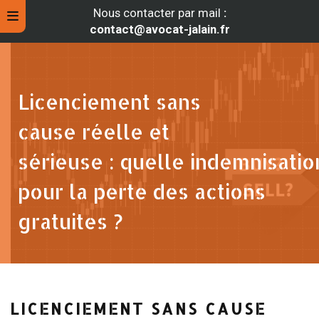
Nous contacter par mail
:
contact@avocat-jalain.fr
Licenciement sans
cause réelle et
sérieuse : quelle indemnisatio
pour la perte des actions
gratuites ?
rche
LICENCIEMENT SANS CAUSE