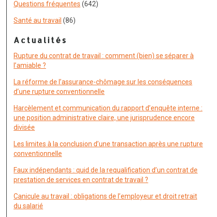
Questions fréquentes
(642)
Santé au travail
(86)
Actualités
Rupture du contrat de travail : comment (bien) se séparer à
l’amiable ?
La réforme de l’assurance-chômage sur les conséquences
d’une rupture conventionnelle
Harcèlement et communication du rapport d’enquête interne :
une position administrative claire, une jurisprudence encore
divisée
Les limites à la conclusion d’une transaction après une rupture
conventionnelle
Faux indépendants : quid de la requalification d’un contrat de
prestation de services en contrat de travail ?
Canicule au travail : obligations de l’employeur et droit retrait
du salarié