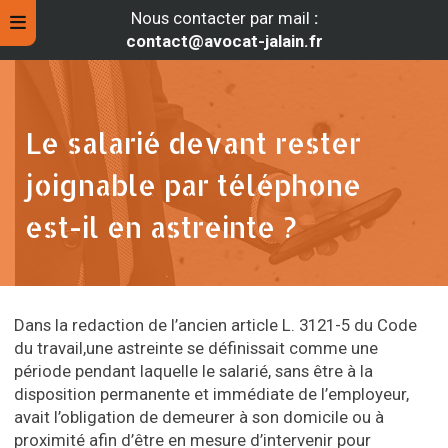
Nous contacter par mail
:
contact@avocat-jalain.fr
Le salarié devant rester
joignable par téléphone
est-il en astreinte ?
Dans la redaction de l’ancien article L. 3121-5 du Code
rche
du travail,une astreinte se définissait comme une
période pendant laquelle le salarié, sans être à la
disposition permanente et immédiate de l’employeur,
avait l’obligation de demeurer à son domicile ou à
proximité afin d’être en mesure d’intervenir pour