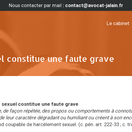
Nous contacter par mail
: contact@avocat-jalain.fr
Le cabinet
l constitue une faute grave
 sexuel cosntitue une faute grave
, de façon répétée, des propos ou comportements à connota
n de leur caractère dégradant ou humiliant ou créent à son en
nd coupable de harcèlement sexuel. (c. pén. art. 222-33 ; c. trav