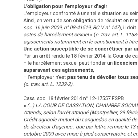
L’obligation pour l’employeur d’agir
L’employeur confronté à une telle situation au sein
Ainsi, en vertu de son obligation de résultat en mat
soc. 16 juin 2009, n° 08-41519, BC V n° 147
), il doit
actes de harcèlement sexuel
» (
c. trav. art. L. 1153
agissements notamment en le sanctionnant à titre d
Une action susceptible de se concrétiser par u
Par un arrêt rendu le 18 février 2014, la Cour de ca
– le harcèlement sexuel peut fonder un
licenciem
auparavant ces agissements
,
– l’employeur n’est
pas tenu de dévoiler tous se
(c. trav. art. L. 1232-2).
Cass. soc. 18 février 2014 n° 12-17557 FSPB
« (…) LA COUR DE CASSATION, CHAMBRE SOCIALE, a
Attendu, selon l’arrêt attaqué (Montpellier, 29 févr
Crédit agricole mutuel du Languedoc en qualité de 
de directeur d’agence ; que par lettre remise le 13 
octobre 2009 avec mise à pied conservatoire et ent