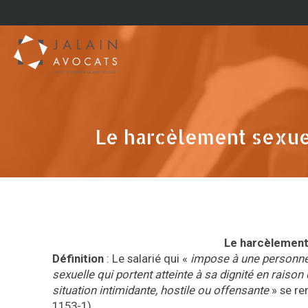
Le harcèlement sexue
Le harcèlement
Définition
: Le salarié qui «
impose à une personne
sexuelle qui portent atteinte à sa dignité en raiso
situation intimidante, hostile ou offensante
» se re
1153-1).