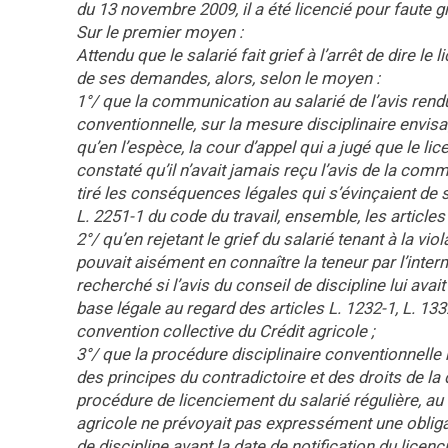
du 13 novembre 2009, il a été licencié pour faute g
Sur le premier moyen :
Attendu que le salarié fait grief à l’arrêt de dire 
de ses demandes, alors, selon le moyen :
1°/ que la communication au salarié de l’avis rendu
conventionnelle, sur la mesure disciplinaire envisa
qu’en l’espèce, la cour d’appel qui a jugé que le lic
constaté qu’il n’avait jamais reçu l’avis de la comm
tiré les conséquences légales qui s’évinçaient de se
L. 2251-1 du code du travail, ensemble, les articles 
2°/ qu’en rejetant le grief du salarié tenant à la vi
pouvait aisément en connaître la teneur par l’inte
recherché si l’avis du conseil de discipline lui ava
base légale au regard des articles L. 1232-1, L. 133
convention collective du Crédit agricole ;
3°/ que la procédure disciplinaire conventionnelle n
des principes du contradictoire et des droits de la d
procédure de licenciement du salarié régulière, au 
agricole ne prévoyait pas expressément une obliga
de discipline avant la date de notification du lice