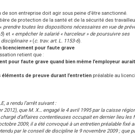
 de son entreprise doit agir sous peine d’être sanctionné.
ière de protection de la santé et de la sécurité des travailleu
 «
prendre toutes les dispositions nécessaires en vue de préve
-5
) et
« empêcher le salarié « harceleur » de poursuivre ses
isciplinaire »
(
c. trav. art. L. 1153-6
).
n licenciement pour faute grave
ssation retient que :
ent pour faute grave quand bien même l’employeur aurait
s éléments de preuve durant l’entretien
préalable au licen
 rendu l’arrêt suivant :
ier 2012), que M. X… engagé le 4 avril 1995 par la caisse régio
chargé d’affaires contentieuses occupait en dernier lieu les 
octobre 2009, il a été convoqué à un entretien préalable fixé a
endu par le conseil de discipline le 9 novembre 2009 ; que pa