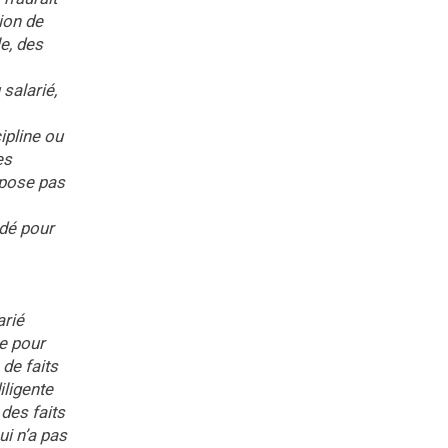
sion de
le, des
salarié,
ipline ou
es
impose pas
ndé pour
arié
re pour
de faits
iligente
des faits
ui n’a pas