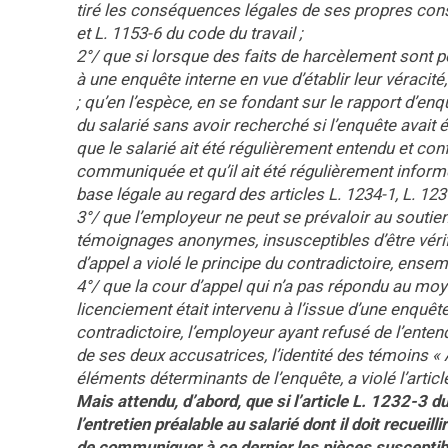
tiré les conséquences légales de ses propres constat
et L. 1153-6 du code du travail ;
2°/ que si lorsque des faits de harcèlement sont p
à une enquête interne en vue d’établir leur véracité,
; qu’en l’espèce, en se fondant sur le rapport d’en
du salarié sans avoir recherché si l’enquête avait 
que le salarié ait été régulièrement entendu et conf
communiquée et qu’il ait été régulièrement informé
base légale au regard des articles L. 1234-1, L. 1235
3°/ que l’employeur ne peut se prévaloir au soutien
témoignages anonymes, insusceptibles d’être vérifiés
d’appel a violé le principe du contradictoire, ensemb
4°/ que la cour d’appel qui n’a pas répondu au mo
licenciement était intervenu à l’issue d’une enquête
contradictoire, l’employeur ayant refusé de l’enten
de ses deux accusatrices, l’identité des témoins « 
éléments déterminants de l’enquête, a violé l’articl
Mais attendu, d’abord, que si l’article L. 1232-3 du
l’entretien préalable au salarié dont il doit recueill
de communiquer à ce dernier les pièces susceptible