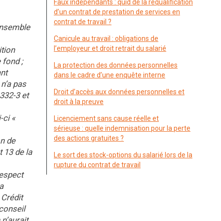
Faux indépendants : quid de la requalification
d’un contrat de prestation de services en
contrat de travail ?
’ensemble
Canicule au travail : obligations de
l’employeur et droit retrait du salarié
ition
 fond ;
La protection des données personnelles
ant
dans le cadre d’une enquête interne
 n’a pas
Droit d’accès aux données personnelles et
1332-3 et
droit à la preuve
-ci «
Licenciement sans cause réelle et
sérieuse : quelle indemnisation pour la perte
des actions gratuites ?
on de
t 13 de la
Le sort des stock-options du salarié lors de la
rupture du contrat de travail
respect
a
 Crédit
conseil
n’aurait