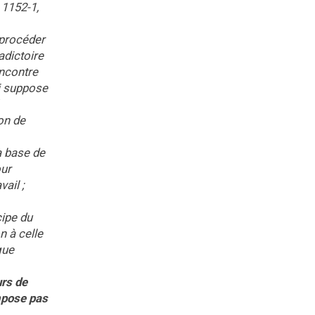
 1152-1,
 procéder
adictoire
encontre
ui suppose
on de
a base de
our
vail ;
cipe du
n à celle
que
urs de
impose pas