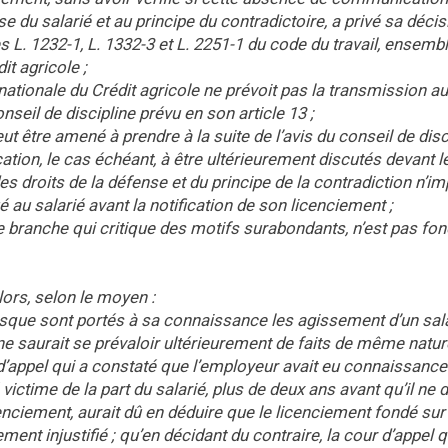
e du salarié et au principe du contradictoire, a privé sa déci
s L. 1232-1, L. 1332-3 et L. 2251-1 du code du travail, ensemb
it agricole ;
ationale du Crédit agricole ne prévoit pas la transmission au 
onseil de discipline prévu en son article 13 ;
t être amené à prendre à la suite de l’avis du conseil de disc
ation, le cas échéant, à être ultérieurement discutés devant l
des droits de la défense et du principe de la contradiction n’
 au salarié avant la notification de son licenciement ;
e branche qui critique des motifs surabondants, n’est pas fo
alors, selon le moyen :
rsque sont portés à sa connaissance les agissement d’un sal
 ne saurait se prévaloir ultérieurement de faits de même natu
 d’appel qui a constaté que l’employeur avait eu connaissance 
ictime de la part du salarié, plus de deux ans avant qu’il ne d
enciement, aurait dû en déduire que le licenciement fondé sur 
nt injustifié ; qu’en décidant du contraire, la cour d’appel q