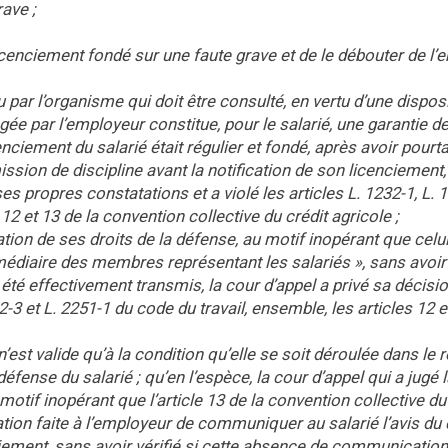
rave ;
le licenciement fondé sur une faute grave et de le débouter de l
 par l’organisme qui doit être consulté, en vertu d’une dispos
gée par l’employeur constitue, pour le salarié, une garantie de
enciement du salarié était régulier et fondé, après avoir pourt
ission de discipline avant la notification de son licenciement,
s propres constatations et a violé les articles L. 1232-1, L. 
12 et 13 de la convention collective du crédit agricole ;
olation de ses droits de la défense, au motif inopérant que celui
rmédiaire des membres représentant les salariés », sans avoir
it été effectivement transmis, la cour d’appel a privé sa décisi
2-3 et L. 2251-1 du code du travail, ensemble, les articles 12 e
’est valide qu’à la condition qu’elle se soit déroulée dans le 
éfense du salarié ; qu’en l’espèce, la cour d’appel qui a jugé l
motif inopérant que l’article 13 de la convention collective du
tion faite à l’employeur de communiquer au salarié l’avis du 
nciement, sans avoir vérifié si cette absence de communication 