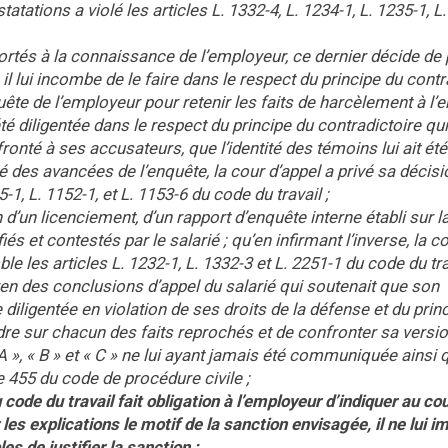
ations a violé les articles L. 1332-4, L. 1234-1, L. 1235-1, L.
ortés à la connaissance de l’employeur, ce dernier décide de
 il lui incombe de le faire dans le respect du principe du contr
quête de l’employeur pour retenir les faits de harcèlement à l’
été diligentée dans le respect du principe du contradictoire q
ronté à ses accusateurs, que l’identité des témoins lui ait été
 des avancées de l’enquête, la cour d’appel a privé sa décisi
-1, L. 1152-1, et L. 1153-6 du code du travail ;
 d’un licenciement, d’un rapport d’enquête interne établi sur l
 et contestés par le salarié ; qu’en infirmant l’inverse, la c
le les articles L. 1232-1, L. 1332-3 et L. 2251-1 du code du tra
yen des conclusions d’appel du salarié qui soutenait que son
 diligentée en violation de ses droits de la défense et du prin
dre sur chacun des faits reprochés et de confronter sa versio
A », « B » et « C » ne lui ayant jamais été communiquée ainsi 
e 455 du code de procédure civile ;
 code du travail fait obligation à l’employeur d’indiquer au co
ir les explications le motif de la sanction envisagée, il ne lui 
s de justifier la sanction ;