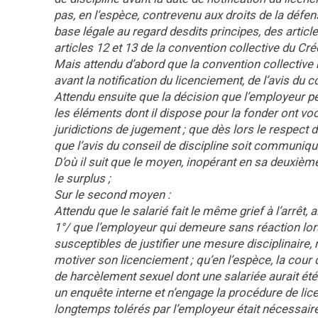
pas, en l’espèce, contrevenu aux droits de la défens
base légale au regard desdits principes, des article
articles 12 et 13 de la convention collective du Créd
Mais attendu d’abord que la convention collective n
avant la notification du licenciement, de l’avis du c
Attendu ensuite que la décision que l’employeur peu
les éléments dont il dispose pour la fonder ont voc
juridictions de jugement ; que dès lors le respect 
que l’avis du conseil de discipline soit communiqué
D’où il suit que le moyen, inopérant en sa deuxièm
le surplus ;
Sur le second moyen :
Attendu que le salarié fait le même grief à l’arrêt, 
1°/ que l’employeur qui demeure sans réaction lo
susceptibles de justifier une mesure disciplinaire,
motiver son licenciement ; qu’en l’espèce, la cour
de harcèlement sexuel dont une salariée aurait été v
un enquête interne et n’engage la procédure de lic
longtemps tolérés par l’employeur était nécessaireme