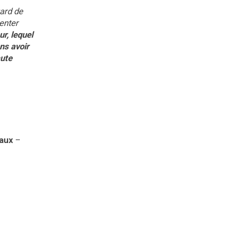
gard de
enter
ur, lequel
ns avoir
aute
eaux
–