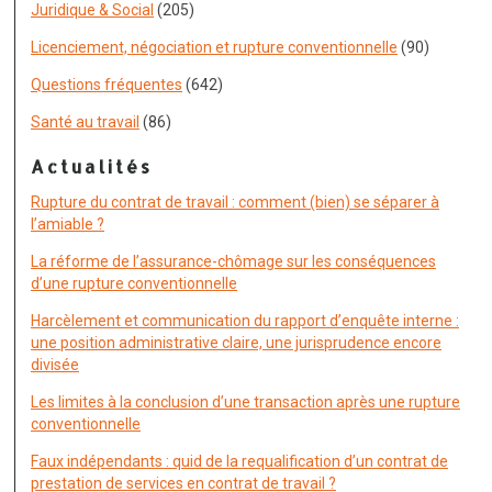
Juridique & Social
(205)
Licenciement, négociation et rupture conventionnelle
(90)
Questions fréquentes
(642)
Santé au travail
(86)
Actualités
Rupture du contrat de travail : comment (bien) se séparer à
l’amiable ?
La réforme de l’assurance-chômage sur les conséquences
d’une rupture conventionnelle
Harcèlement et communication du rapport d’enquête interne :
une position administrative claire, une jurisprudence encore
divisée
Les limites à la conclusion d’une transaction après une rupture
conventionnelle
Faux indépendants : quid de la requalification d’un contrat de
prestation de services en contrat de travail ?