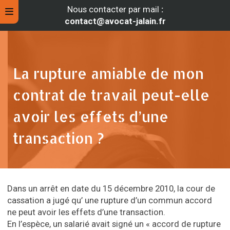
Nous contacter par mail
:
contact@avocat-jalain.fr
La rupture amiable de mon
contrat de travail peut-elle
avoir les effets d’une
transaction ?
rche
Dans un arrêt en date du 15 décembre 2010, la cour de
cassation a jugé qu’ une rupture d’un commun accord
ne peut avoir les effets d’une transaction.
En l’espèce, un salarié avait signé un « accord de rupture