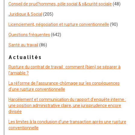
Conseil de prud'hommes, pôle social & s&curité sociale
(48)
Juridique & Social
(205)
Licenciement, négociation et rupture conventionnelle
(90)
Questions fréquentes
(642)
Santé au travail
(86)
Actualités
Rupture du contrat de travail : comment (bien) se séparer à
l’amiable ?
La réforme de l’assurance-chômage sur les conséquences
d’une rupture conventionnelle
Harcèlement et communication du rapport d’enquête interne :
une position administrative claire, une jurisprudence encore
divisée
Les limites à la conclusion d’une transaction après une rupture
conventionnelle