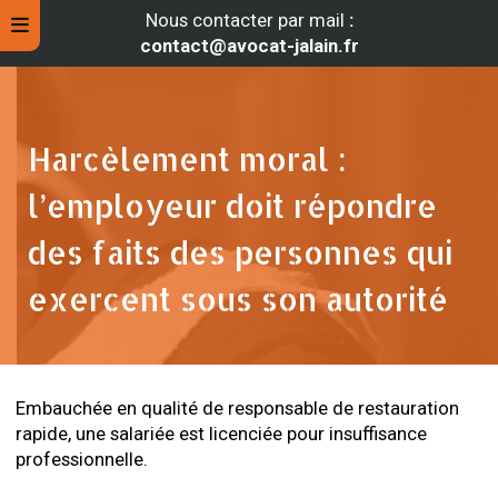
Nous contacter par mail
:
contact@avocat-jalain.fr
Harcèlement moral :
l’employeur doit répondre
des faits des personnes qui
exercent sous son autorité
rche
Embauchée en qualité de responsable de restauration
rapide, une salariée est licenciée pour insuffisance
professionnelle.