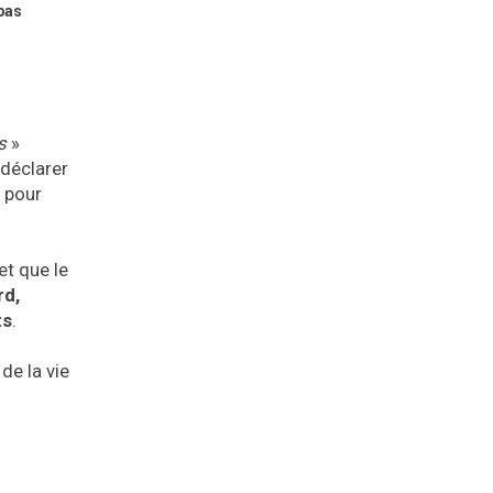
 pas
s
»
 déclarer
e pour
et que le
rd,
ts
.
de la vie