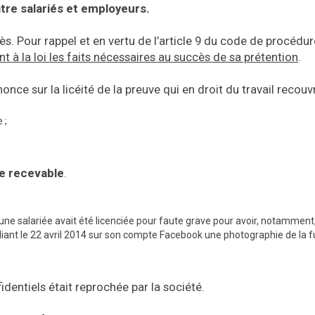
tre salariés et employeurs.
cès. Pour rappel et en vertu de l’article 9 du code de procédure
 la loi les faits nécessaires au succès de sa prétention
.
once sur la licéité de la preuve qui en droit du travail recou
 ;
re recevable
.
 une salariée avait été licenciée pour faute grave pour avoir, notamme
bliant le 22 avril 2014 sur son compte Facebook une photographie de la f
dentiels était reprochée par la société.