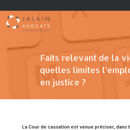
Faits relevant de la vi
quelles limites l’empl
en justice ?
La Cour de cassation est venue préciser, dans