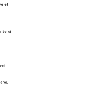
ve et
riée, si
 est
arer.