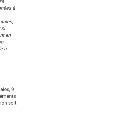
re
onnées à
tales,
 si
nt en
on
le à
ales, 9
éléments
ion soit