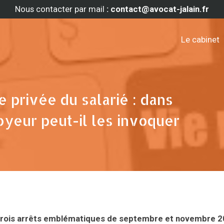
Nous contacter par mail
: contact@avocat-jalain.fr
Le cabinet
e privée du salarié : dans
oyeur peut-il les invoquer
 trois arrêts emblématiques de septembre et novembre 2