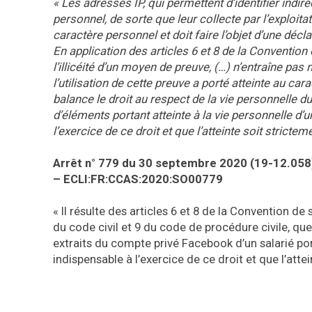
«
Les adresses IP, qui permettent d’identifier ind
personnel, de sorte que leur collecte par l’exploita
caractère personnel et doit faire l’objet d’une décl
En application des articles 6 et 8 de la Conventio
l’illicéité d’un moyen de preuve, (…) n’entraîne pas
l’utilisation de cette preuve a porté atteinte au c
balance le droit au respect de la vie personnelle du s
d’éléments portant atteinte à la vie personnelle d’u
l’exercice de ce droit et que l’atteinte soit strict
Arrêt n° 779 du 30 septembre 2020 (19-12.058
– ECLI:FR:CCAS:2020:SO00779
« Il résulte des articles 6 et 8 de la Convention 
du code civil et 9 du code de procédure civile, que 
extraits du compte privé Facebook d’un salarié port
indispensable à l’exercice de ce droit et que l’atte