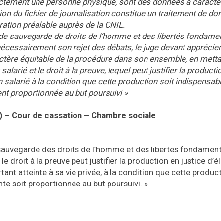
irectement une personne physique, sont des données à caractè
tion du fichier de journalisation constitue un traitement de d
aration préalable auprès de la CNIL.
n de sauvegarde de droits de l’homme et des libertés fondamen
 nécessairement son rejet des débats, le juge devant apprécier
aractère équitable de la procédure dans son ensemble, en metta
alarié et le droit à la preuve, lequel peut justifier la producti
n salarié à la condition que cette production soit indispensab
ement proportionnée au but poursuivi
»
) – Cour de cassation – Chambre sociale
de sauvegarde des droits de l’homme et des libertés fondament
le droit à la preuve peut justifier la production en justice d’
ant atteinte à sa vie privée, à la condition que cette product
inte soit proportionnée au but poursuivi. »