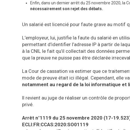
Enfin, dans un dernier arrêt du 25 novembre 2020, la C
nécessairement son rejet des débats.
Un salarié est licencié pour faute grave au motif qu
L’employeur, lui, justifie la faute du salarié en utili
permettant d’identifier l’adresse IP à partir de laq
à la CNIL le fait qu’il collectait des données perme
que la preuve ne puisse pas être déclarée irrecevabl
La Cour de cassation va estimer que ce traitement 
mode de preuve était ici illégal. Cependant, elle v
notamment au regard de la loi informatique et l
Il revient au juge de réaliser un contrôle de proport
privé.
Arrêt n°1119 du 25 novembre 2020 (17-19.523)
ECLI:FR:CCAS:2020:SO01119