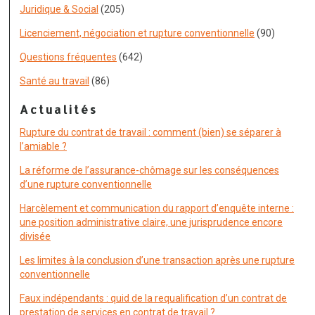
Juridique & Social
(205)
Licenciement, négociation et rupture conventionnelle
(90)
Questions fréquentes
(642)
Santé au travail
(86)
Actualités
Rupture du contrat de travail : comment (bien) se séparer à
l’amiable ?
La réforme de l’assurance-chômage sur les conséquences
d’une rupture conventionnelle
Harcèlement et communication du rapport d’enquête interne :
une position administrative claire, une jurisprudence encore
divisée
Les limites à la conclusion d’une transaction après une rupture
conventionnelle
Faux indépendants : quid de la requalification d’un contrat de
prestation de services en contrat de travail ?