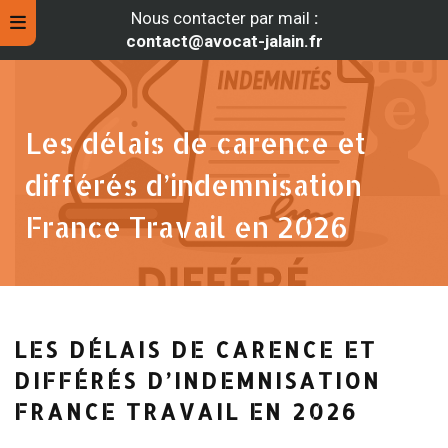
Nous contacter par mail
:
contact@avocat-jalain.fr
Les délais de carence et
différés d’indemnisation
France Travail en 2026
rche
LES DÉLAIS DE CARENCE ET
DIFFÉRÉS D’INDEMNISATION
FRANCE TRAVAIL EN 2026