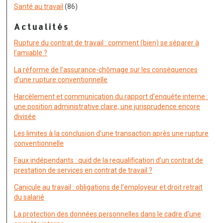
Santé au travail
(86)
Actualités
Rupture du contrat de travail : comment (bien) se séparer à
l’amiable ?
La réforme de l’assurance-chômage sur les conséquences
d’une rupture conventionnelle
Harcèlement et communication du rapport d’enquête interne :
une position administrative claire, une jurisprudence encore
divisée
Les limites à la conclusion d’une transaction après une rupture
conventionnelle
Faux indépendants : quid de la requalification d’un contrat de
prestation de services en contrat de travail ?
Canicule au travail : obligations de l’employeur et droit retrait
du salarié
La protection des données personnelles dans le cadre d’une