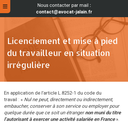
Nous contacter par mail
:
contact@avocat-jalain.fr
Licenciement et mise à pied
du travailleur en situation
irrégulière
En application de l’article L.8252-1 du code du
rche
travail : «
Nul ne peut, directement ou indirectement,
embaucher, conserver à son service ou employer pour
quelque durée que ce soit un étranger
non muni du titre
l’autorisant à exercer une activité salariée en France
».