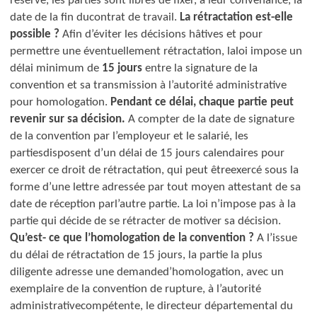
réserve, les parties sont libres de fixer, à leur convenance, la
date de la fin du
contrat de travail.
La rétractation est-elle
possible ?
Afin d’éviter les décisions hâtives et pour
permettre une éventuellement rétractation, la
loi impose un
délai minimum de
15 jours
entre la signature de la
convention et sa transmission à l’autorité administrative
pour homologation.
Pendant ce délai, chaque partie peut
revenir sur sa décision.
A compter de la date de signature
de la convention par l’employeur et le salarié, les
parties
disposent d’un délai de 15 jours calendaires pour
exercer ce droit de rétractation, qui peut être
exercé sous la
forme d’une lettre adressée par tout moyen attestant de sa
date de réception par
l’autre partie.
La loi n’impose pas à la
partie qui décide de se rétracter de motiver sa décision.
Qu’est- ce que l’homologation de la convention ?
A l’issue
du délai de rétractation de 15 jours, la partie la plus
diligente adresse une demande
d’homologation, avec un
exemplaire de la convention de rupture, à l’autorité
administrative
compétente, le directeur départemental du