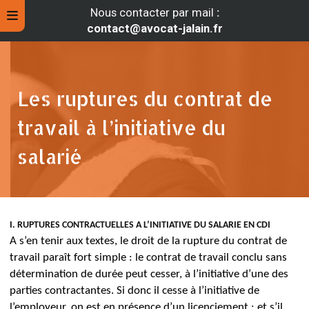
Nous contacter par mail
:
contact@avocat-jalain.fr
Les ruptures du contrat de
travail à l’initiative du
salarié
I.
RUPTURES CONTRACTUELLES A L’INITIATIVE DU SALARIE EN CDI
rche
A s’en tenir aux textes, le droit de la rupture du contrat de
travail paraît fort simple : le contrat de travail conclu sans
détermination de durée peut cesser, à l’initiative d’une des
parties contractantes.
Si donc il cesse à l’initiative de
l’employeur, on est en présence d’un licenciement ; et s’il