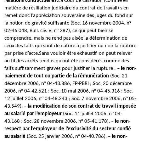
relations contractuelles.
La Cour de cassation (comme en
matière de résiliation judiciaire du contrat de travail) s’en
remet donc l’appréciation souveraine des juges du fond sur
la notion de gravité suffisante (Soc. 16 novembre 2004, n°
02-46.048, Bull. civ. V, n° 287), ce qui peut bien se
comprendre, mais ne rend pas aisée la détermination de
ceux des faits qui sont de nature à justifier ou non la rupture
par prise d’acte.
Sans vouloir être exhaustif, on peut relever
au fil des arrêts rendus qu’ont été considérés comme des
faits suffisamment graves pour justifier la rupture :
–
le non-
paiement de tout ou partie de la rémunération
(Soc. 21
décembre 2006, n° 04-43.886, FP-PBRI ; Soc. 20 décembre
2006, n° 04-42.621 ; Soc. 10 mai 2006, n° 04-45.316 ; Soc.
12 juillet 2006, n° 04-48.243 ; Soc. 7 novembre 2006, n° 05-
43.549),
–
la modification de son contrat de travail imposée
au salarié par l’employeur
(Soc. 11 juillet 2006, n° 04-
43.168 ; Soc. 28 novembre 2006, n° 05-41.178),
–
le non-
respect par l’employeur de l’exclusivité du secteur confié
au salarié
(Soc. 25 janvier 2006, n° 04-40.786),
–
le non-