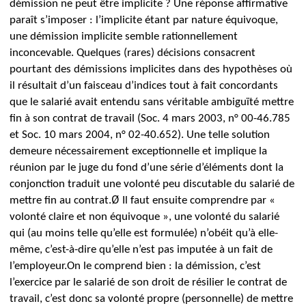
démission ne peut être implicite ?
Une réponse affirmative
paraît s’imposer : l’implicite étant par nature équivoque,
une démission implicite semble rationnellement
inconcevable.
Quelques (rares) décisions consacrent
pourtant des démissions implicites dans des hypothèses où
il résultait d’un faisceau d’indices tout à fait concordants
que le salarié avait entendu sans véritable ambiguïté mettre
fin à son contrat de travail (Soc. 4 mars 2003, n° 00-46.785
et Soc. 10 mars 2004, n° 02-40.652). Une telle solution
demeure nécessairement exceptionnelle et implique la
réunion par le juge du fond d’une série d’éléments dont la
conjonction traduit une volonté peu discutable du salarié de
Ø
mettre fin au contrat.
Il faut ensuite comprendre par «
volonté claire et non équivoque », une volonté du salarié
qui (au moins telle qu’elle est formulée) n’obéit qu’à elle-
même, c’est-à-dire qu’elle n’est pas imputée à un fait de
l’employeur.
On le comprend bien : la démission, c’est
l’exercice par le salarié de son droit de résilier le contrat de
travail, c’est donc sa volonté propre (personnelle) de mettre