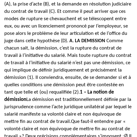
(A), la prise d’acte (B), et la demande en résolution judiciaire
du contrat de travail (C). Et comme il peut arriver que ces
modes de rupture se chevauchent et se télescopent entre
eux, ou avec un licenciement prononcé par l’employeur, se
pose alors le problème de leur articulation et de l’office du
juge dans cette hypothèse (D).
Comme
A.
LA DEMISSION
chacun sait, la démission, c’est la rupture du contrat de
travail à l’initiative du salarié.
Mais toute rupture du contrat
de travail à l’initiative du salarié n’est pas une démission, ce
qui implique de définir juridiquement et précisément la
démission (1).
Il conviendra, ensuite, de se demander si et à
quelles conditions une
démission peut être contestée en
tant que telle et (ou) requalifiée (2).
1 – La notion de
démission
La démission est traditionnellement définie par la
jurisprudence comme l’acte juridique unilatéral par lequel le
salarié manifeste sa volonté claire et non équivoque de
mettre fin au contrat de travail.
Que faut-il entendre par «
volonté claire et non équivoque de mettre fin au contrat de
Ø
travail »?
Deux précisions
complémentaires s’imposent :
Il