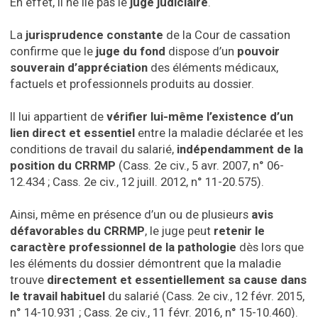
En effet, il ne lie pas le
juge judiciaire
.
La
jurisprudence constante
de la Cour de cassation
confirme que le
juge du fond
dispose d’un
pouvoir
souverain d’appréciation
des éléments médicaux,
factuels et professionnels produits au dossier.
Il lui appartient de
vérifier lui-même l’existence d’un
lien direct et essentiel
entre la maladie déclarée et les
conditions de travail du salarié,
indépendamment de la
position du CRRMP
(Cass. 2e civ., 5 avr. 2007, n° 06-
12.434 ; Cass. 2e civ., 12 juill. 2012, n° 11-20.575).
Ainsi, même en présence d’un ou de plusieurs
avis
défavorables du CRRMP
, le juge peut
retenir le
caractère professionnel de la pathologie
dès lors que
les éléments du dossier démontrent que la maladie
trouve
directement et essentiellement sa cause dans
le travail habituel
du salarié (Cass. 2e civ., 12 févr. 2015,
n° 14-10.931 ; Cass. 2e civ., 11 févr. 2016, n° 15-10.460).