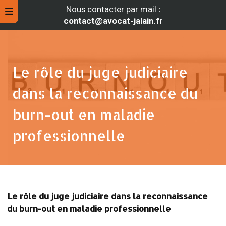
Nous contacter par mail
:
contact@avocat-jalain.fr
Le rôle du juge judiciaire
dans la reconnaissance du
burn-out en maladie
professionnelle
rche
Le rôle du juge judiciaire dans la reconnaissance
du burn-out en maladie professionnelle