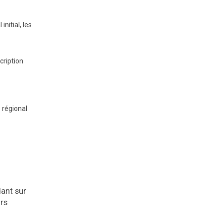
nitial, les
cription
 régional
dant sur
urs