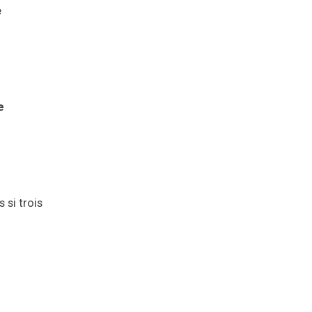
e
e
si trois