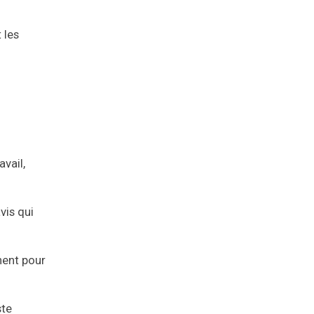
 les
vail,
avis qui
nent pour
ste