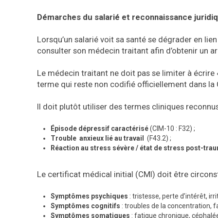
Démarches du salarié et reconnaissance jurid
Lorsqu’un salarié voit sa santé se dégrader en lien
consulter son médecin traitant afin d’obtenir un a
Le médecin traitant ne doit pas se limiter à écrire
terme qui reste non codifié officiellement dans la
Il doit plutôt utiliser des termes cliniques reconnus
Épisode dépressif caractérisé
(CIM-10 : F32) ;
Trouble anxieux lié au travail
(F43.2) ;
Réaction au stress sévère / état de stress post-tra
Le certificat médical initial (CMI) doit être circon
Symptômes psychiques
: tristesse, perte d’intérêt, ir
Symptômes cognitifs
: troubles de la concentration, 
Symptômes somatiques
: fatigue chronique, céphalée