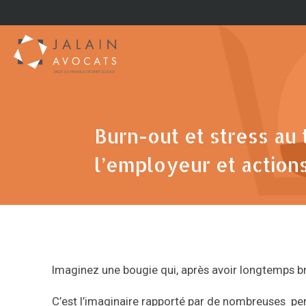
Burn-out et stress au t
l’employeur et actions
Imaginez une bougie qui, après avoir longtemps brû
C’est l’imaginaire rapporté par de nombreuses per