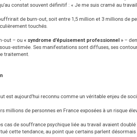
’au constat souvent définitif : « Je me suis cramé au travail
ffrirait de burn-out, soit entre 1,5 million et 3 millions de p
iculièrement touchés.
rn-out – ou
« syndrome d’épuisement professionnel »
– dem
sous-estimée. Ses manifestations sont diffuses, ses contou
le traitement.
in
t est aujourd’hui reconnu comme un véritable enjeu de soci
rs millions de personnes en France exposées à un risque éle
 cas de souffrance psychique liée au travail avaient doublé
tué cette tendance, au point que certains parlent désormais 