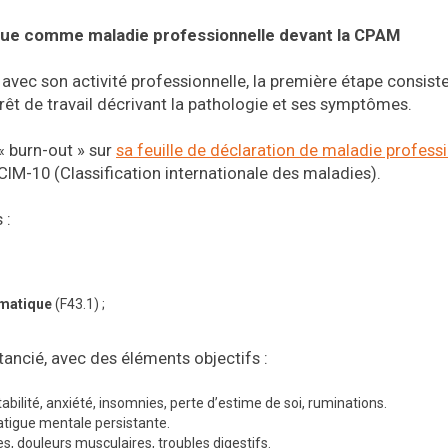
ique comme maladie professionnelle devant la CPAM
 avec son activité professionnelle, la première étape consist
rrêt de travail décrivant la pathologie et ses symptômes.
 « burn-out » sur
sa feuille de déclaration de maladie profess
 CIM-10 (Classification internationale des maladies).
 :
umatique
(F43.1) ;
stancié, avec des éléments objectifs :
ritabilité, anxiété, insomnies, perte d’estime de soi, ruminations.
fatigue mentale persistante.
s, douleurs musculaires, troubles digestifs.