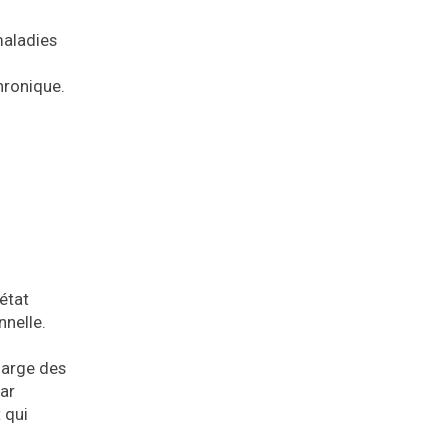
maladies
hronique.
état
nnelle.
harge des
par
 qui