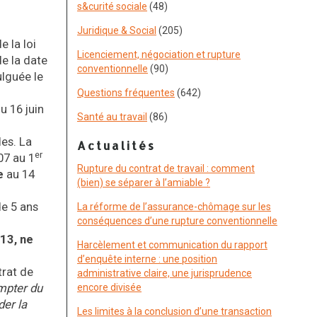
s&curité sociale
(48)
Juridique & Social
(205)
e la loi
Licenciement, négociation et rupture
de la date
conventionnelle
(90)
ulguée le
Questions fréquentes
(642)
u 16 juin
Santé au travail
(86)
les. La
Actualités
er
07 au 1
Rupture du contrat de travail : comment
e
au 14
(bien) se séparer à l’amiable ?
de 5 ans
La réforme de l’assurance-chômage sur les
conséquences d’une rupture conventionnelle
013, ne
Harcèlement et communication du rapport
d’enquête interne : une position
trat de
administrative claire, une jurisprudence
mpter du
encore divisée
der la
Les limites à la conclusion d’une transaction