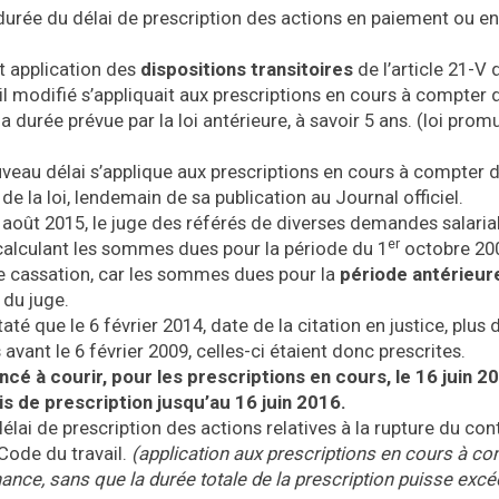
la durée du délai de prescription des actions en paiement ou en
t application des
dispositions transitoires
de l’article 21-V d
il modifié s’appliquait aux prescriptions en cours à compter 
a durée prévue par la loi antérieure, à savoir 5 ans. (loi prom
veau délai s’applique aux prescriptions en cours à compter d
de la loi, lendemain de sa publication au Journal officiel.
14 août 2015, le juge des référés de diverses demandes salaria
er
 calculant les sommes dues pour la période du 1
octobre 20
de cassation, car les sommes dues pour la
période antérieur
 du juge.
té que le 6 février 2014, date de la citation en justice, plus 
avant le 6 février 2009, celles-ci étaient donc prescrites.
cé à courir, pour les prescriptions en cours, le 16 juin 2
is de prescription jusqu’au 16 juin 2016.
élai de prescription des actions relatives à la rupture du con
 Code du travail.
(application aux prescriptions en cours à co
ance, sans que la durée totale de la prescription puisse excé