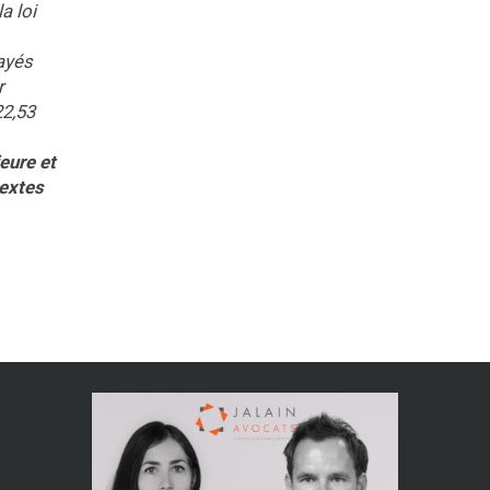
a loi
ayés
r
22,53
ieure et
textes