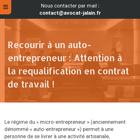
Nous contacter par mail
:
contact@avocat-jalain.fr
Recourir à un auto-
entrepreneur : Attention à
la requalification en contrat
de travail !
rche
Le régime du « micro-entrepreneur » (anciennement
dénommé « auto-entrepreneur ») permet à une
personne de se livrer à une activité artisanale,