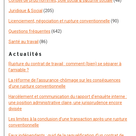
Conseil de prud'hommes, pôle social & s&curité sociale
(48)
Juridique & Social
(205)
Licenciement, négociation et rupture conventionnelle
(90)
Questions fréquentes
(642)
Santé au travail
(86)
Actualités
Rupture du contrat de travail : comment (bien) se séparer à
l’amiable ?
La réforme de l’assurance-chômage sur les conséquences
d’une rupture conventionnelle
Harcèlement et communication du rapport d’enquête interne :
une position administrative claire, une jurisprudence encore
divisée
Les limites à la conclusion d’une transaction après une rupture
conventionnelle
Faux indépendants : quid de la requalification d’un contrat de