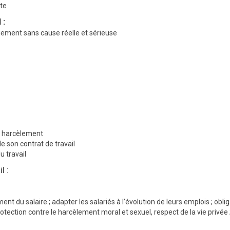
pte
 :
ciement sans cause réelle et sérieuse
au harcèlement
de son contrat de travail
u travail
l :
ent du salaire ; adapter les salariés à l’évolution de leurs emplois ; obli
otection contre le harcèlement moral et sexuel, respect de la vie privée 