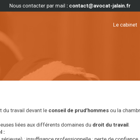
Nous contacter par mail
: contact@avocat-jalain.fr
Le cabinet
t du travail devant le
conseil de prud’hommes
ou la chambr
euses liées aux différents domaines du
droit du travail
.
 :
sérieuse) : insuffisance professionnelle ; perte de confiance