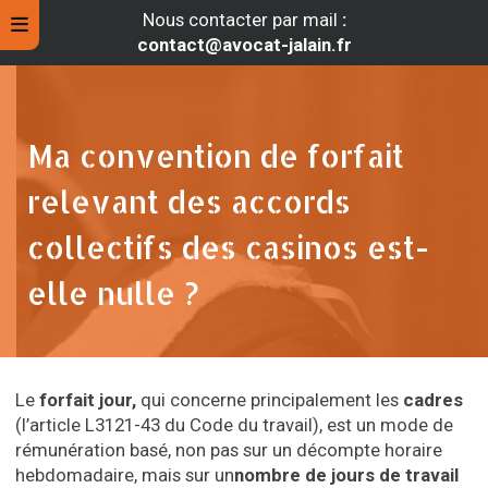
Nous contacter par mail
:
contact@avocat-jalain.fr
Ma convention de forfait
relevant des accords
collectifs des casinos est-
elle nulle ?
rche
Le
forfait jour,
qui concerne principalement les
cadres
(l’article L3121-43 du Code du travail), est un mode de
rémunération basé, non pas sur un décompte horaire
hebdomadaire, mais sur un
nombre de jours de travail