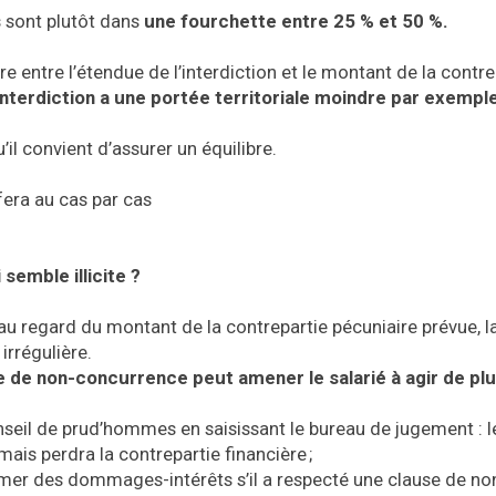
 sont plutôt dans
une fourchette entre 25 % et 50 %.
e entre l’étendue de l’interdiction et le montant de la contrep
l’interdiction a une portée territoriale moindre par exempl
il convient d’assurer un équilibre.
 fera au cas par cas
 semble illicite ?
au regard du montant de la contrepartie pécuniaire prévue, l
rrégulière.
e de non-concurrence peut amener le salarié à agir de pl
conseil de prud’hommes en saisissant le bureau de jugement : l
ais perdra la contrepartie financière ;
amer des dommages-intérêts s’il a respecté une clause de no