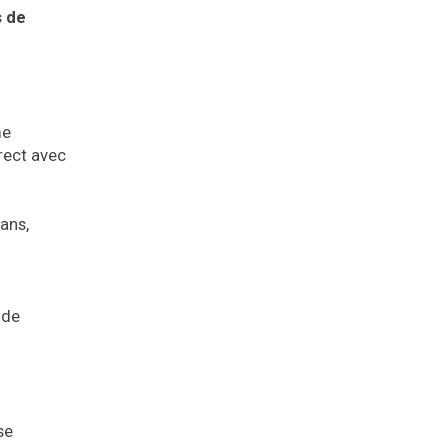
s de
me
rect avec
ans,
 de
se