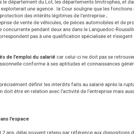
s le département du Lot, les départements limitrophes, et da
 exploiterait une agence : la Cour souligne que les fonctions
protection des intérêts légitimes de l’entreprise ;
eprise de vente de véhicules, de pièces automobiles et de pr
ise concurrente pendant deux ans dans le Languedoc-Roussillo
orrespondent pas à une qualification spécialisée et n’exigent 
és de l’emploi du salarié
car celui-ci ne doit pas se retrouve
fessionnelle conforme à ses aptitudes et connaissances génér
écisément définir les interdits faits au salarié après la rupt
n doit être en relation avec l’activité de l’entreprise mais aus
dans l’espace
nt 2 ans, délai souvent retenu par référence aux dispositions 