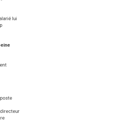
larié lui
mp
peine
ment
 poste
 directeur
ure