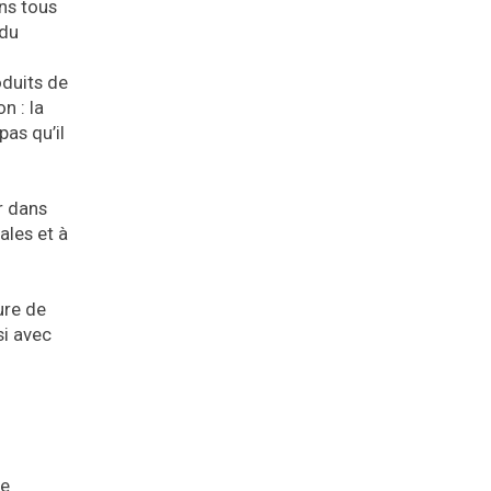
ns tous
 du
oduits de
n : la
pas qu’il
r dans
ales et à
ure de
si avec
de