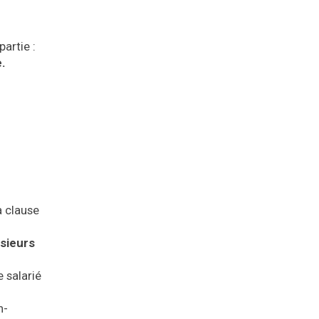
artie :
e.
a clause
usieurs
e salarié
n-