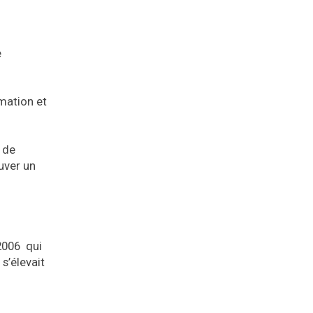
e
rmation et
l de
uver un
 2006 qui
 s’élevait