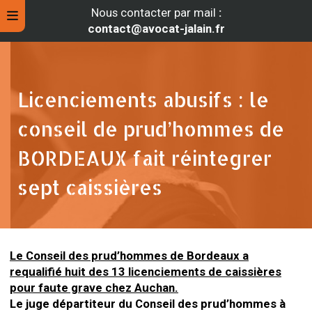
Nous contacter par mail
:
contact@avocat-jalain.fr
Licenciements abusifs : le
conseil de prud’hommes de
BORDEAUX fait réintegrer
sept caissières
rche
Le Conseil des prud’hommes de Bordeaux a
requalifié huit des 13 licenciements de caissières
pour faute grave chez Auchan.
Le juge départiteur du Conseil des prud’hommes à