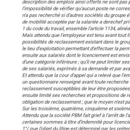
description des emplois ainsi offerts ne sont pas 
l’impossibilité de vérifier qu’aucun poste ne corre
n’a pas recherché si d’autres sociétés du groupe ét
de mobilité acceptée par la salariée a derechef pri
1 du code du travail, ensemble l’article 1134, alinéa 
Mais attendu que l’employeur est tenu avant tout 
possibilités de reclassement existant dans le groupe
le lieu d’exploitation permettant d’effectuer la per
ensuite aux salariés dont le licenciement est envi
d’une catégorie inférieure ; qu’il ne peut limiter 
de ses salariés, exprimés à sa demande et par ava
Et attendu que la cour d’appel qui a relevé que l’em
un questionnaire renseigné avant toute recherche et
reclassement susceptibles de leur être proposées,
ensuite limité ses recherches et propositions de r
obligation de reclassement ; que le moyen n’est pa
Sur les troisième, quatrième, cinquième et sixièm
Attendu que la société PBM fait grief à l’arrêt de
certaines sommes à titre d’indemnité pour licencie
1°/ que l’objet du litige est déterminé par les prét