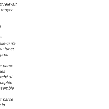
t relevait
le moyen
t
é
le-ci n’a
u fur et
opres
r parce
des
rché si
cceptée
ensemble
r parce
 la