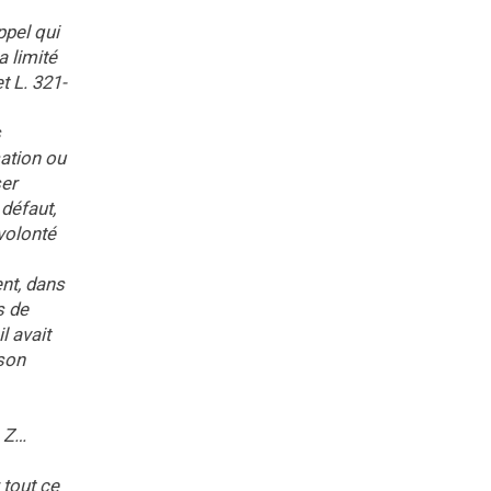
ppel qui
a limité
t L. 321-
s
sation ou
ser
défaut,
 volonté
ent, dans
s de
l avait
 son
. Z…
 tout ce