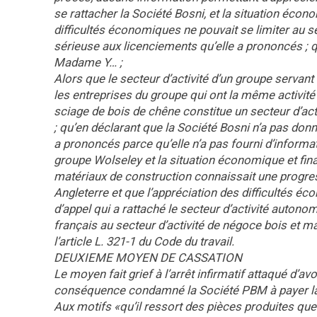
se rattacher la Société Bosni, et la situation écon
difficultés économiques ne pouvait se limiter au seu
sérieuse aux licenciements qu’elle a prononcés ; q
Madame Y… ;
Alors que le secteur d’activité d’un groupe servan
les entreprises du groupe qui ont la même activité
sciage de bois de chêne constitue un secteur d’act
; qu’en déclarant que la Société Bosni n’a pas do
a prononcés parce qu’elle n’a pas fourni d’informat
groupe Wolseley et la situation économique et fin
matériaux de construction connaissait une progres
Angleterre et que l’appréciation des difficultés éco
d’appel qui a rattaché le secteur d’activité autonom
français au secteur d’activité de négoce bois et m
l’article L. 321-1 du Code du travail.
DEUXIEME MOYEN DE CASSATION
Le moyen fait grief à l’arrêt infirmatif attaqué d’a
conséquence condamné la Société PBM à payer la
Aux motifs «qu’il ressort des pièces produites que