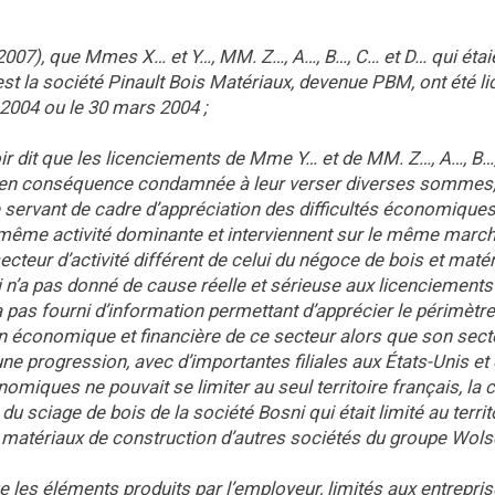
 2007), que Mmes X… et Y…, MM. Z…, A…, B…, C… et D… qui étai
 est la société Pinault Bois Matériaux, devenue PBM, ont été l
 2004 ou le 30 mars 2004 ;
voir dit que les licenciements de Mme Y… et de MM. Z…, A…, B…
oir en conséquence condamnée à leur verser diverses sommes,
e servant de cadre d’appréciation des difficultés économique
 même activité dominante et interviennent sur le même march
secteur d’activité différent de celui du négoce de bois et maté
i n’a pas donné de cause réelle et sérieuse aux licenciements
 pas fourni d’information permettant d’apprécier le périmètre
ion économique et financière de ce secteur alors que son sect
e progression, avec d’importantes filiales aux États-Unis et
nomiques ne pouvait se limiter au seul territoire français, la 
du sciage de bois de la société Bosni qui était limité au territ
t matériaux de construction d’autres sociétés du groupe Wols
e les éléments produits par l’employeur, limités aux entrepri