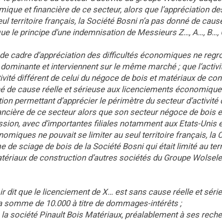
omique et financière de ce secteur, alors que l’appréciation de
l territoire français, la Société Bosni n’a pas donné de cause
ue le principe d’une indemnisation de Messieurs Z…, A…, B…, 
t de cadre d’appréciation des difficultés économiques ne reg
 dominante et interviennent sur le même marché ; que l’activi
ivité différent de celui du négoce de bois et matériaux de con
nné de cause réelle et sérieuse aux licenciements économique
ion permettant d’apprécier le périmètre du secteur d’activité 
ancière de ce secteur alors que son secteur négoce de bois e
sion, avec d’importantes filiales notamment aux Etats-Unis e
nomiques ne pouvait se limiter au seul territoire français, la 
e de sciage de bois de la Société Bosni qui était limité au terr
atériaux de construction d’autres sociétés du Groupe Wolsele
voir dit que le licenciement de X… est sans cause réelle et séri
 somme de 10.000 à titre de dommages-intérêts ;
 la société Pinault Bois Matériaux, préalablement à ses rech