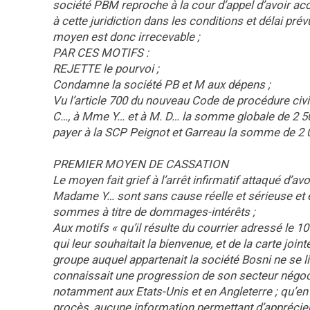
société PBM reproche à la cour d’appel d’avoir acco
à cette juridiction dans les conditions et délai pré
moyen est donc irrecevable ;
PAR CES MOTIFS :
REJETTE le pourvoi ;
Condamne la société PB et M aux dépens ;
Vu l’article 700 du nouveau Code de procédure civ
C…, à Mme Y… et à M. D… la somme globale de 2 500 e
payer à la SCP Peignot et Garreau la somme de 2 
PREMIER MOYEN DE CASSATION
Le moyen fait grief à l’arrêt infirmatif attaqué d’a
Madame Y… sont sans cause réelle et sérieuse et
sommes à titre de dommages-intérêts ;
Aux motifs « qu’il résulte du courrier adressé le 10
qui leur souhaitait la bienvenue, et de la carte joi
groupe auquel appartenait la société Bosni ne se l
connaissait une progression de son secteur négoce
notamment aux Etats-Unis et en Angleterre ; qu’en 
procès, aucune information permettant d’apprécier