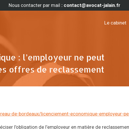
Nous contacter par mail
: contact@avocat-jalain.fr
Le cabinet
que : l’employeur ne peut
les offres de reclassement
-barreau-de-bordeaux/licenciement-economique-employeur-pe
éciser l’obligation de l’employeur en matière de reclassemen