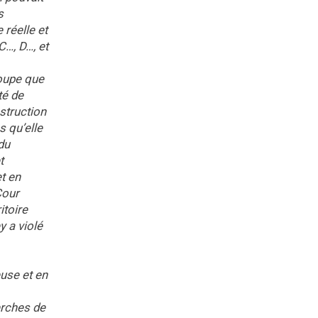
s
 réelle et
C…, D…, et
roupe que
té de
struction
s qu’elle
du
t
t en
Cour
itoire
y a violé
euse et en
erches de