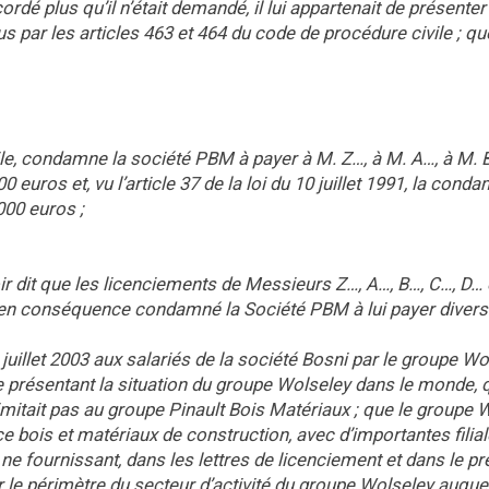
rdé plus qu’il n’était demandé, il lui appartenait de présente
vus par les articles 463 et 464 du code de procédure civile ; qu
ile, condamne la société PBM à payer à M. Z…, à M. A…, à M. 
uros et, vu l’article 37 de la loi du 10 juillet 1991, la cond
000 euros ;
voir dit que les licenciements de Messieurs Z…, A…, B…, C…, D… 
 en conséquence condamné la Société PBM à lui payer diver
 juillet 2003 aux salariés de la société Bosni par le groupe W
nte présentant la situation du groupe Wolseley dans le monde, 
imitait pas au groupe Pinault Bois Matériaux ; que le groupe 
 bois et matériaux de construction, avec d’importantes filia
ne fournissant, dans les lettres de licenciement et dans le pr
 le périmètre du secteur d’activité du groupe Wolseley auque