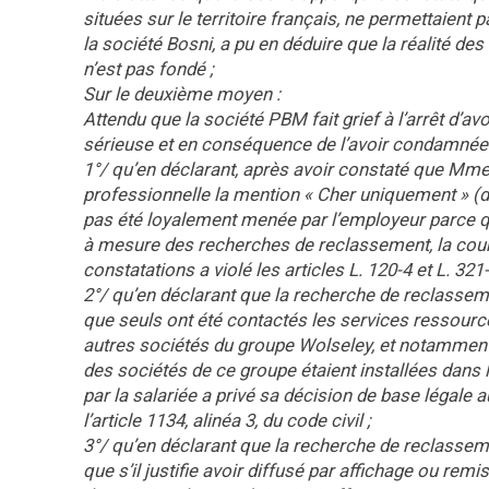
situées sur le territoire français, ne permettaient 
la société Bosni, a pu en déduire que la réalité de
n’est pas fondé ;
Sur le deuxième moyen :
Attendu que la société PBM fait grief à l’arrêt d’a
sérieuse et en conséquence de l’avoir condamnée à
1°/ qu’en déclarant, après avoir constaté que Mme
professionnelle la mention « Cher uniquement » (d
pas été loyalement menée par l’employeur parce qu’
à mesure des recherches de reclassement, la cour 
constatations a violé les articles L. 120-4 et L. 321-
2°/ qu’en déclarant que la recherche de reclasse
que seuls ont été contactés les services ressourc
autres sociétés du groupe Wolseley, et notamment c
des sociétés de ce groupe étaient installées dans 
par la salariée a privé sa décision de base légale a
l’article 1134, alinéa 3, du code civil ;
3°/ qu’en déclarant que la recherche de reclasse
que s’il justifie avoir diffusé par affichage ou remi