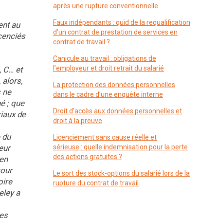
après une rupture conventionnelle
Faux indépendants : quid de la requalification
ent au
d’un contrat de prestation de services en
icenciés
contrat de travail ?
Canicule au travail : obligations de
l’employeur et droit retrait du salarié
, C… et
 alors,
La protection des données personnelles
s ne
dans le cadre d’une enquête interne
é ; que
Droit d’accès aux données personnelles et
riaux de
droit à la preuve
 du
Licenciement sans cause réelle et
eur
sérieuse : quelle indemnisation pour la perte
des actions gratuites ?
 en
cour
Le sort des stock-options du salarié lors de la
oire
rupture du contrat de travail
eley a
ses