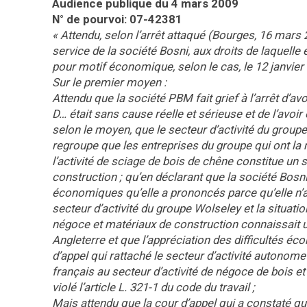
Audience publique du 4 mars 2009
N° de pourvoi: 07-42381
« Attendu, selon l’arrêt attaqué (Bourges, 16 mars
service de la société Bosni, aux droits de laquelle
pour motif économique, selon le cas, le 12 janvier
Sur le premier moyen :
Attendu que la société PBM fait grief à l’arrêt d’a
D… était sans cause réelle et sérieuse et de l’av
selon le moyen, que le secteur d’activité du group
regroupe que les entreprises du groupe qui ont la
l’activité de sciage de bois de chêne constitue un 
construction ; qu’en déclarant que la société Bosn
économiques qu’elle a prononcés parce qu’elle n’a
secteur d’activité du groupe Wolseley et la situat
négoce et matériaux de construction connaissait un
Angleterre et que l’appréciation des difficultés éco
d’appel qui rattaché le secteur d’activité autonome 
français au secteur d’activité de négoce de bois e
violé l’article L. 321-1 du code du travail ;
Mais attendu que la cour d’appel qui a constaté qu