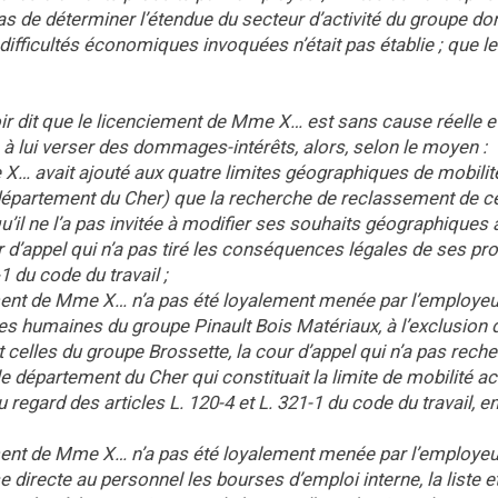
pas de déterminer l’étendue du secteur d’activité du groupe don
s difficultés économiques invoquées n’était pas établie ; que 
voir dit que le licenciement de Mme X… est sans cause réelle e
 lui verser des dommages-intérêts, alors, selon le moyen :
 X… avait ajouté aux quatre limites géographiques de mobilit
épartement du Cher) que la recherche de reclassement de cel
il ne l’a pas invitée à modifier ses souhaits géographiques a
d’appel qui n’a pas tiré les conséquences légales de ses pr
1 du code du travail ;
ment de Mme X… n’a pas été loyalement menée par l’employeu
es humaines du groupe Pinault Bois Matériaux, à l’exclusion 
elles du groupe Brossette, la cour d’appel qui n’a pas reche
le département du Cher qui constituait la limite de mobilité a
u regard des articles L. 120-4 et L. 321-1 du code du travail, 
ment de Mme X… n’a pas été loyalement menée par l’employeu
se directe au personnel les bourses d’emploi interne, la liste et