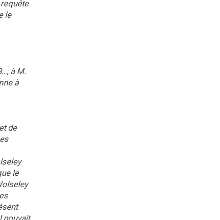
r requête
e le
B…, à M.
amne à
et de
ses
olseley
que le
Wolseley
les
ésent
l pouvait