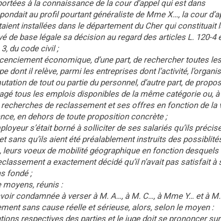
portées à la connaissance de la cour d’appel qui est dans
spondait au profil pourtant généraliste de Mme X…, la cour d’a
aient installées dans le département du Cher qui constituait l
vé de base légale sa décision au regard des articles L. 120-4 e
3, du code civil ;
licenciement économique, d’une part, de rechercher toutes le
 dont il relève, parmi les entreprises dont l’activité, l’organi
mutation de tout ou partie du personnel, d’autre part, de propo
sagé tous les emplois disponibles de la même catégorie ou, à 
ses recherches de reclassement et ses offres en fonction de la
nce, en dehors de toute proposition concrète ;
ployeur s’était borné à solliciter de ses salariés qu’ils précis
 sans qu’ils aient été préalablement instruits des possiblité
 leurs voeux de mobilité géographique en fonction desquels i
eclassement a exactement décidé qu’il n’avait pas satisfait à
s fondé ;
e moyens, réunis :
 l’avoir condamnée à verser à M. A…, à M. C…, à Mme Y… et à M
ment sans cause réelle et sérieuse, alors, selon le moyen :
entions respectives des parties et le juge doit se prononcer sur