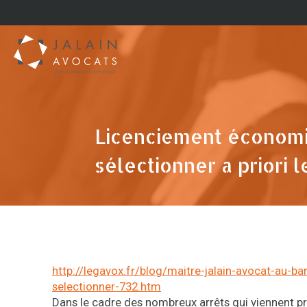
Licenciement économi
sélectionner a priori 
http://legavox.fr/blog/maitre-jalain-avocat-au
selectionner-732.htm
Dans le cadre des nombreux arrêts qui viennent pr