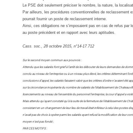
Le PSE doit seulement préciser le nombre, la nature, la localisa
Par ailleurs, les procédures conventionnelles de reclassement e
pourrait fournir un poste de reclassement interne.
Ainsi, ces obligations ne s’imposaient pas en cas de refus par le
au poste précédent et en rapport avec leurs aptitudes.
Cass. soc., 28 octobre 2015, n°14-17.712
Sur le second moyen commun aux pourvois :
Attendu que les salariés font grief à l’arrêt de les débouter de leurs demandes de domm
conclu au niveau de l’entreprise ou à un niveau plus élevé, les critères déterminant l’or
conclusions d’appel, les salariés faisaient valoir que les critères d’ordre n’avaient ét
sur la circonstance inopérante du nombre de salariés de l’établissement de Chateauvilla
licenciements au niveau de l’ensemble du personnel l’entreprise, la cour d’appel a violé l
Mais attendu qu’ayant constaté qu’à la suite de la fermeture de l’établissement de Chât
consistant en un changement de leur lieu de travail était inférieur à celui des postes d
n’avait pas de choix à opérer parmi les salariés ayant refusé la modification de leur contr
moyen n’est pas fondé ;
PAR CES MOTIFS :