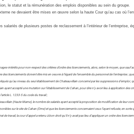
tion, le statut et la rémunération des emplois disponibles au sein du groupe.
xterne ne devaient être mises en œuvre selon la haute Cour qu’au cas où l’en
s salariés de plusieurs postes de reclassement à l’intérieur de l’entreprise, é
ages-intérêts pour non-respect des critères d’ordre des licenciements, alors, selon le moyen, que sauf ac
dre des licenciements doivent être mis en oeuvre à l’égard de l’ensemble du personnel de l’entreprise ; que
é appliqués qu’au niveau du seul établissement de Chateauvillain concerné par les suppressions d’emploi ; 
in ayant accepté une mutation sur l’établissement de Cahan, pour dire n’y avoir lieu à application des cri
’article L. 1233-5 du code du travail ;
eauvillain (Haute-Marne), le nombre de salariés ayant accepté la proposition de modification de leur contr
isponibles sur le site de Cahan (Orne) et que les licenciements concernaient ceux l’ayant refusée, en sorte
at de travail, la cour d’appel a retenu à bon droit qu’il n’y avait pas lieu d’appliquer un ordre des licenciem