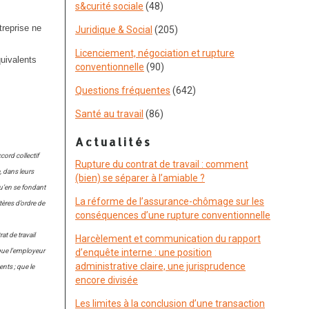
s&curité sociale
(48)
treprise ne
Juridique & Social
(205)
Licenciement, négociation et rupture
quivalents
conventionnelle
(90)
Questions fréquentes
(642)
Santé au travail
(86)
Actualités
cord collectif
Rupture du contrat de travail : comment
, dans leurs
(bien) se séparer à l’amiable ?
qu’en se fondant
La réforme de l’assurance-chômage sur les
tères d’ordre de
conséquences d’une rupture conventionnelle
at de travail
Harcèlement et communication du rapport
 que l’employeur
d’enquête interne : une position
administrative claire, une jurisprudence
ents ; que le
encore divisée
Les limites à la conclusion d’une transaction