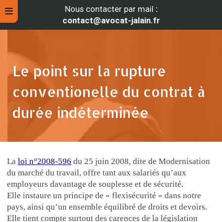
Nous contacter par mail
:
contact@avocat-jalain.fr
Le point sur la rupture
conventionelle du contrat à
durée indéterminée
La
loi n°2008-596
du 25 juin 2008, dite de Modernisation
rche
du marché du travail, offre tant aux salariés qu’aux
employeurs davantage de souplesse et de sécurité.
Elle instaure un principe de « flexisécurité » dans notre
pays, ainsi qu’un ensemble équilibré de droits et devoirs.
Elle tient compte surtout des carences de la législation