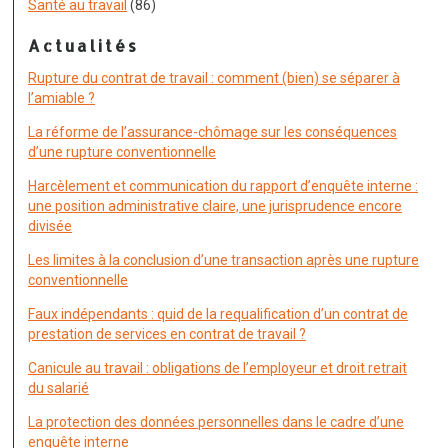
Santé au travail
(86)
Actualités
Rupture du contrat de travail : comment (bien) se séparer à
l’amiable ?
La réforme de l’assurance-chômage sur les conséquences
d’une rupture conventionnelle
Harcèlement et communication du rapport d’enquête interne :
une position administrative claire, une jurisprudence encore
divisée
Les limites à la conclusion d’une transaction après une rupture
conventionnelle
Faux indépendants : quid de la requalification d’un contrat de
prestation de services en contrat de travail ?
Canicule au travail : obligations de l’employeur et droit retrait
du salarié
La protection des données personnelles dans le cadre d’une
enquête interne