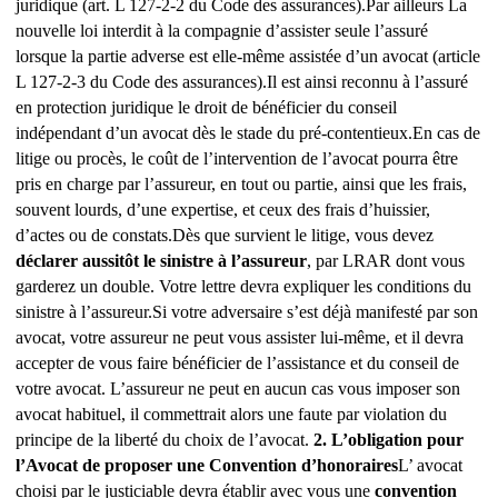
juridique (art. L 127-2-2 du Code des assurances).
Par ailleurs La
nouvelle loi interdit à la compagnie d’assister seule l’assuré
lorsque la partie adverse est elle-même assistée d’un avocat (article
L 127-2-3 du Code des assurances).
Il est ainsi reconnu à l’assuré
en protection juridique le droit de bénéficier du conseil
indépendant d’un avocat dès le stade du pré-contentieux.
En cas de
litige ou procès, le coût de l’intervention de l’avocat pourra être
pris en charge par l’assureur, en tout ou partie, ainsi que les frais,
souvent lourds, d’une expertise, et ceux des frais d’huissier,
d’actes ou de constats.
Dès que survient le litige, vous devez
déclarer aussitôt le sinistre à l’assureur
, par LRAR dont vous
garderez un double. Votre lettre devra expliquer les conditions du
sinistre à l’assureur.
Si votre adversaire s’est déjà manifesté par son
avocat, votre assureur ne peut vous assister lui-même, et il devra
accepter de vous faire bénéficier de l’assistance et du conseil de
votre avocat.
L’assureur ne peut en aucun cas vous imposer son
avocat habituel, il commettrait alors une faute par violation du
principe de la liberté du choix de l’avocat.
2. L’obligation pour
l’Avocat de proposer une Convention d’honoraires
L’ avocat
choisi par le justiciable devra établir avec vous une
convention