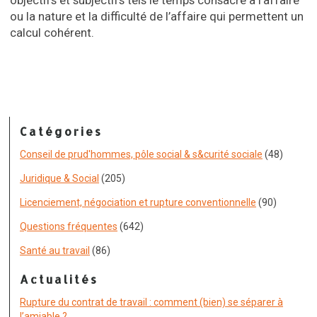
objectifs et subjectifs tels le temps consacré à l’affaire
ou la nature et la difficulté de l’affaire qui permettent un
calcul cohérent.
Catégories
Conseil de prud'hommes, pôle social & s&curité sociale
(48)
Juridique & Social
(205)
Licenciement, négociation et rupture conventionnelle
(90)
Questions fréquentes
(642)
Santé au travail
(86)
Actualités
Rupture du contrat de travail : comment (bien) se séparer à
l’amiable ?