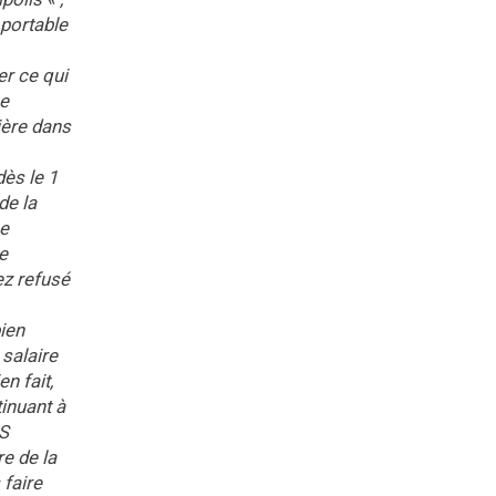
 portable
er ce qui
ée
ière dans
ès le 1
de la
me
e
ez refusé
ien
 salaire
n fait,
tinuant à
AS
re de la
 faire