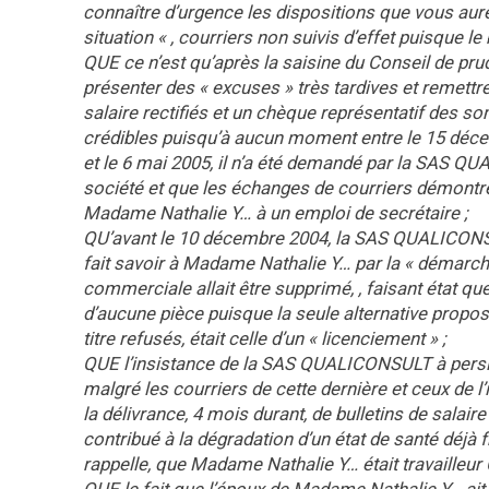
connaître d’urgence les dispositions que vous aurez
situation « , courriers non suivis d’effet puisque le
QUE ce n’est qu’après la saisine du Conseil de p
présenter des « excuses » très tardives et remettre
salaire rectifiés et un chèque représentatif des 
crédibles puisqu’à aucun moment entre le 15 déc
et le 6 mai 2005, il n’a été demandé par la SAS Q
société et que les échanges de courriers démontrent
Madame Nathalie Y… à un emploi de secrétaire ;
QU’avant le 10 décembre 2004, la SAS QUALICONSU
fait savoir à Madame Nathalie Y… par la « démarch
commerciale allait être supprimé, , faisant état qu
d’aucune pièce puisque la seule alternative propo
titre refusés, était celle d’un « licenciement » ;
QUE l’insistance de la SAS QUALICONSULT à persist
malgré les courriers de cette dernière et ceux de l’
la délivrance, 4 mois durant, de bulletins de salai
contribué à la dégradation d’un état de santé déjà 
rappelle, que Madame Nathalie Y… était travailleu