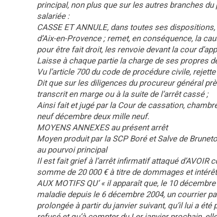
principal, non plus que sur les autres branches d
salariée :
CASSE ET ANNULE, dans toutes ses dispositions, l’ar
d’Aix-en-Provence ; remet, en conséquence, la cause 
pour être fait droit, les renvoie devant la cour d’
Laisse à chaque partie la charge de ses propres d
Vu l’article 700 du code de procédure civile, rejett
Dit que sur les diligences du procureur général prè
transcrit en marge ou à la suite de l’arrêt cassé ;
Ainsi fait et jugé par la Cour de cassation, chamb
neuf décembre deux mille neuf.
MOYENS ANNEXES au présent arrêt
Moyen produit par la SCP Boré et Salve de Brunet
au pourvoi principal
Il est fait grief à l’arrêt infirmatif attaqué d’
somme de 20 000 € à titre de dommages et intérêt
AUX MOTIFS QU’ « il apparaît que, le 10 décembr
maladie depuis le 6 décembre 2004, un courrier par
prolongée à partir du janvier suivant, qu’il lui a été
refusé et qu’à compter du I er janvier prochain, ell