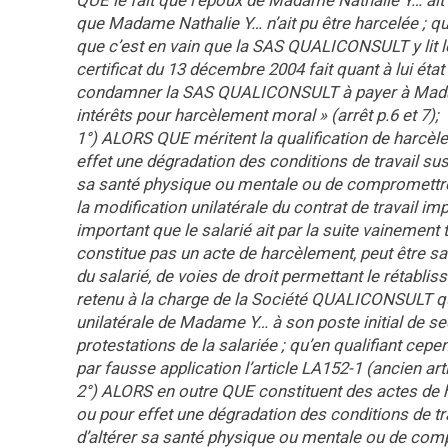
QUE le fait que l’époux de Madame Nathalie Y… ait
que Madame Nathalie Y… n’ait pu être harcelée ; que l
que c’est en vain que la SAS QUALICONSULT y lit le
certificat du 13 décembre 2004 fait quant à lui éta
condamner la SAS QUALICONSULT à payer à Madam
intérêts pour harcèlement moral » (arrêt p.6 et 7);
1°) ALORS QUE méritent la qualification de harcèl
effet une dégradation des conditions de travail susce
sa santé physique ou mentale ou de compromettre s
la modification unilatérale du contrat de travail i
important que le salarié ait par la suite vainement te
constitue pas un acte de harcèlement, peut être sanct
du salarié, de voies de droit permettant le rétabliss
retenu à la charge de la Société QUALICONSULT qu’u
unilatérale de Madame Y… à son poste initial de secr
protestations de la salariée ; qu’en qualifiant cep
par fausse application l’article LA152-1 (ancien art
2°) ALORS en outre QUE constituent des actes de 
ou pour effet une dégradation des conditions de trav
d’altérer sa santé physique ou mentale ou de compr