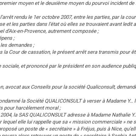
u premier moyen et le deuxième moyen du pourvoi incident de 
rêt rendu le 1er octobre 2007, entre les parties, par la cour
et les parties dans l’état où elles se trouvaient avant ledit ar
appel d’Aix-en-Provence, autrement composée ;
épens ;
e les demandes ;
s la Cour de cassation, le présent arrêt sera transmis pour êt
re sociale, et prononcé par le président en son audience publi
on, avocat aux Conseils pour la société Qualiconsult, deman
AVOIR condamné la Société QUALICONSULT à verser à Madame Y… l
s pour harcèlement moral ;
e 2004, la SAS QUALICONSULT adresse à Madame Nathalie Y…,
 lequel elle lui rappelle que sa « mission commerciale » ne s
 proposé un poste de « secrétaire » à Fréjus, puis à Nice, qu’ell
e pourra alors retrouver un poste de « secrétaire à Sophia Anti