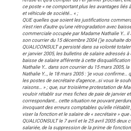
ce poste « ne comportant plus les avantages liés à
et véhicule de société… « ;
QUE quelles que soient les justifications commer
n’est rien d’autre qu’une rétrogradation avec baisse
commerciale occupée par Madame Nathalie Y… il ap
son courrier du 15 décembre 2004 (‘je souhaite d
QUALICONSULT a persisté dans sa volonté totaleme
er janvier 2005, les bulletins de salaire adressés à c
baisse de salaire afférente à cette disqualificati
Nathalie Y… dans son courrier du 15 mars 2005, l
Nathalie Y…, le 18 mars 2005 : ‘je vous confirme…
les postes de secrétaire d’agence…si vous le souh
raisons… » ; que, sur troisième protestation de 
vouloir rétablir sur mes fiches de paie de janvier 
correspondant… cette situation ne pouvant perdurer
invoquant des erreurs comptables qu’elle n’établit p
viser la fonction et le salaire de « secrétaire » que
QUALICONSULT le 7 avril et le 25 avril 2005 deux cou
salariée, de la suppression de la prime de fonction 