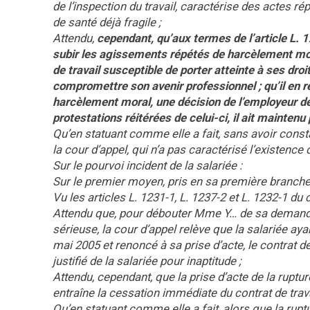
de l’inspection du travail, caractérise des actes r
de santé déjà fragile ;
Attendu,
cependant, qu’aux termes de l’article L. 
subir les agissements répétés de harcèlement mora
de travail susceptible de porter atteinte à ses dro
compromettre son avenir professionnel ; qu’il en 
harcèlement moral, une décision de l’employeur de
protestations réitérées de celui-ci, il ait maintenu
Qu’en statuant comme elle a fait, sans avoir cons
la cour d’appel, qui n’a pas caractérisé l’existence 
Sur le pourvoi incident de la salariée :
Sur le premier moyen, pris en sa première branche
Vu les articles L. 1231-1, L. 1237-2 et L. 1232-1 du c
Attendu que, pour débouter Mme Y… de sa demande
sérieuse, la cour d’appel relève que la salariée ay
mai 2005 et renoncé à sa prise d’acte, le contrat d
justifié de la salariée pour inaptitude ;
Attendu, cependant, que la prise d’acte de la ruptur
entraîne la cessation immédiate du contrat de trava
Qu’en statuant comme elle a fait, alors que la ruptur