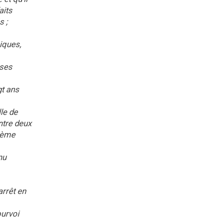
aits
s ;
iques,
ases
gt ans
le de
ntre deux
xième
nu
arrêt en
ourvoi