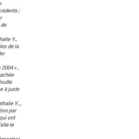
e
écédents ;
r
 de
halie Y…
es de la
der
2004 « ,
tachée
ésulte
e à juste
halie Y…,
tion par
qui ont
elle le