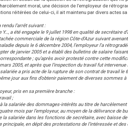
 harcèlement moral, une décision de l’employeur de rétrogra
ions réitérées de celui-ci, il ait maintenu par divers actes sa
du l’arrêt suivant :
Y…, a été engagée le 9 juillet 1998 en qualité de secrétaire d
attachée commerciale de la région Côte-d’Azur suivant avenant
maladie depuis le 6 décembre 2004, l’employeur l’a rétrogradé
er de janvier 2005 et a établi des bulletins de salaire faisant
 correspondante ; qu’après avoir protesté contre cette modific
ars 2005, et après que l’inspection du travail fut intervenue
 salariée a pris acte de la rupture de son contrat de travail le 
e même jour aux fins d’obtenir paiement de diverses sommes à t
oyeur, pris en sa première branche :
avail ;
 la salariée des dommages-intérêts au titre de harcèlement 
 quatre mois par l’employeur, au moyen de la délivrance de bul
e la salariée dans les fonctions de secrétaire, avec baisse de
 principale, en dépit des protestations de l’intéressée et des