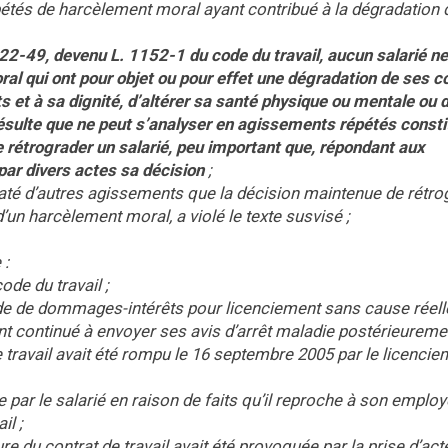
épétés de harcèlement moral ayant contribué à la dégradation d
122-49, devenu L. 1152-1 du code du travail, aucun salarié ne
l qui ont pour objet ou pour effet une dégradation de ses c
its et à sa dignité, d’altérer sa santé physique ou mentale ou 
résulte que ne peut s’analyser en agissements répétés consti
 rétrograder un salarié, peu important que, répondant aux
 par divers actes sa décision
;
taté d’autres agissements que la décision maintenue de rétro
d’un harcèlement moral, a violé le texte susvisé ;
 :
ode du travail ;
 de dommages-intérêts pour licenciement sans cause réell
ant continué à envoyer ses avis d’arrêt maladie postérieureme
e travail avait été rompu le 16 septembre 2005 par le licencie
e par le salarié en raison de faits qu’il reproche à son emplo
il ;
e du contrat de travail avait été provoquée par la prise d’acte 