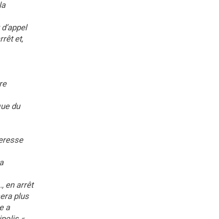
la
 d’appel
rêt et,
re
que du
deresse
a
 en arrêt
era plus
e a
polis « ,