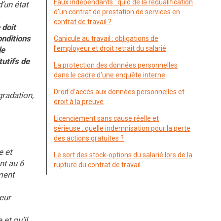
Faux indépendants : quid de la requalification
’un état
d’un contrat de prestation de services en
contrat de travail ?
 doit
onditions
Canicule au travail : obligations de
l’employeur et droit retrait du salarié
de
tutifs de
La protection des données personnelles
dans le cadre d’une enquête interne
Droit d’accès aux données personnelles et
gradation,
droit à la preuve
Licenciement sans cause réelle et
sérieuse : quelle indemnisation pour la perte
des actions gratuites ?
e et
Le sort des stock-options du salarié lors de la
nt au 6
rupture du contrat de travail
ment
yeur
et qu’il