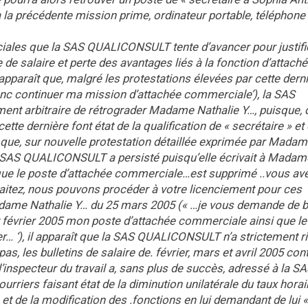
 la précédente mission prime, ordinateur portable, téléphone
ciales que la SAS QUALICONSULT tente d’avancer pour justifi
 de salaire et perte des avantages liés à la fonction d’attach
paraît que, malgré les protestations élevées par cette dern
onc continuer ma mission d’attachée commerciale’), la SAS
nt arbitraire de rétrograder Madame Nathalie Y…, puisque, d
ette dernière font état de la qualification de « secrétaire » et 
on que, sur nouvelle protestation détaillée exprimée par Mada
a SAS QUALICONSULT a persisté puisqu’elle écrivait à Madam
 que le poste d’attachée commerciale…est supprimé ..vous av
aitez, nous pouvons procéder à votre licenciement pour ces
Madame Nathalie Y… du 25 mars 2005 (« …je vous demande de b
et février 2005 mon poste d’attachée commerciale ainsi que le
… ‘), il apparaît que la SAS QUALICONSULT n’a strictement rie
as, les bulletins de salaire de. février, mars et avril 2005 con
 l’inspecteur du travail a, sans plus de succès, adressé à la S
rriers faisant état de la diminution unilatérale du taux horai
et de la modification des .fonctions en lui demandant de lui «