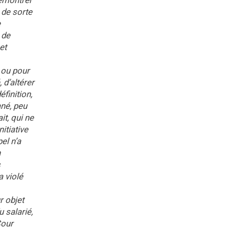
démontrer
 de sorte
e
 de
et
 ou pour
 d’altérer
finition,
ané, peu
it, qui ne
itiative
el n’a
n
s
a violé
r objet
u salarié,
Cour