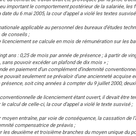
eu important le comportement postérieur de la salariée, les f
la date du 6 mai 2005, la cour d’appel a violé les textes susvisé
 nationale applicable au personnel des bureaux d’études techn
 de conseils ;
de licenciement se calcule en mois de rémunération sur les b
gt ans : 0,25 de mois par année de présence ; à partir de vin
 sans pouvoir excéder un plafond de dix mois » ;
ande en paiement d’un complément d’indemnité conventionnel
ssée pouvait seulement se prévaloir d’une ancienneté acquise e
e présence, soit cinq années à compter du 9 juillet 2000, deu
 conventionnelle de licenciement étant ouvert, il devait être te
 calcul de celle-ci, la cour d’appel a violé le texte susvisé ;
 moyen entraîne, par voie de conséquence, la cassation de l’
demnité compensatrice de préavis ;
sur les deuxième et troisième branches du moyen unique du p