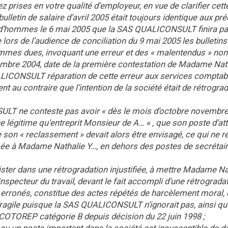
 prises en votre qualité d’employeur, en vue de clarifier cett
 bulletin de salaire d’avril 2005 était toujours identique aux pr
rud’hommes le 6 mai 2005 que la SAS QUALICONSULT finira pa
 lors de l’audience de conciliation du 9 mai 2005 les bulletins
sommes dues, invoquant une erreur et des « malentendus » non
embre 2004, date de la première contestation de Madame Nat
UALICONSULT réparation de cette erreur aux services comptabl
 au contraire que l’intention de la société était de rétrogra
LT ne conteste pas avoir « dès le mois d’octobre novembre 
e légitime qu’entreprit Monsieur de A… « , que son poste d’at
e son « reclassement » devait alors être envisagé, ce qui ne r
sée à Madame Nathalie Y…, en dehors des postes de secrétair
er dans une rétrogradation injustifiée, à mettre Madame Nat
inspecteur du travail, devant le fait accompli d’une rétrograda
re erronés, constitue des actes répétés de harcèlement moral, 
fragile puisque la SAS QUALICONSULT n’ignorait pas, ainsi qu’
r COTOREP catégorie B depuis décision du 22 juin 1998 ;