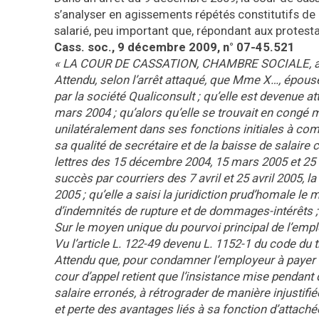
s’analyser en agissements répétés constitutifs de
salarié, peu important que, répondant aux protestat
Cass. soc., 9 décembre 2009, n° 07-45.521
« LA COUR DE CASSATION, CHAMBRE SOCIALE, a ren
Attendu, selon l’arrêt attaqué, que Mme X…, épouse 
par la société Qualiconsult ; qu’elle est devenue 
mars 2004 ; qu’alors qu’elle se trouvait en congé 
unilatéralement dans ses fonctions initiales à compt
sa qualité de secrétaire et de la baisse de salaire
lettres des 15 décembre 2004, 15 mars 2005 et 25 m
succès par courriers des 7 avril et 25 avril 2005, la
2005 ; qu’elle a saisi la juridiction prud’homale l
d’indemnités de rupture et de dommages-intérêts ;
Sur le moyen unique du pourvoi principal de l’empl
Vu l’article L. 122-49 devenu L. 1152-1 du code du tr
Attendu que, pour condamner l’employeur à payer à
cour d’appel retient que l’insistance mise pendant
salaire erronés, à rétrograder de manière injustifié
et perte des avantages liés à sa fonction d’attachée