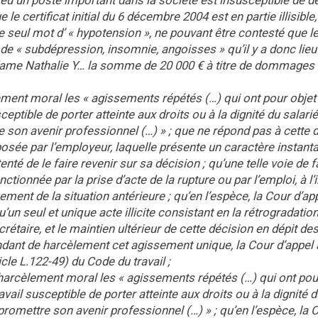
 eu un poste important dans la société est insusceptible de 
e certificat initial du 6 décembre 2004 est en partie illisible,
 seul mot d’ « hypotension », ne pouvant être contesté que l
t de « subdépression, insomnie, angoisses » qu’il y a donc lieu
e Nathalie Y… la somme de 20 000 € à titre de dommages 
ement moral les « agissements répétés (…) qui ont pour objet
ptible de porter atteinte aux droits ou à la dignité du salarié,
on avenir professionnel (…) » ; que ne répond pas à cette dé
mposée par l’employeur, laquelle présente un caractère instant
nté de le faire revenir sur sa décision ; qu’une telle voie de fa
ionnée par la prise d’acte de la rupture ou par l’emploi, à l’in
ement de la situation antérieure ; qu’en l’espèce, la Cour d’app
n seul et unique acte illicite consistant en la rétrogradatio
étaire, et le maintien ultérieur de cette décision en dépit de
endant de harcèlement cet agissement unique, la Cour d’appel 
icle L.122-49) du Code du travail ;
harcèlement moral les « agissements répétés (…) qui ont pou
ail susceptible de porter atteinte aux droits ou à la dignité d
omettre son avenir professionnel (…) » ; qu’en l’espèce, la 