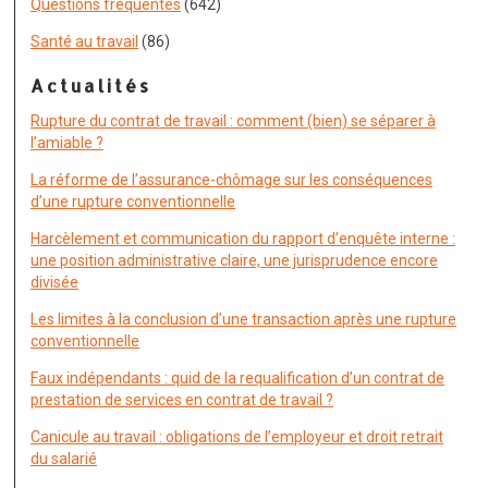
Questions fréquentes
(642)
Santé au travail
(86)
Actualités
Rupture du contrat de travail : comment (bien) se séparer à
l’amiable ?
La réforme de l’assurance-chômage sur les conséquences
d’une rupture conventionnelle
Harcèlement et communication du rapport d’enquête interne :
une position administrative claire, une jurisprudence encore
divisée
Les limites à la conclusion d’une transaction après une rupture
conventionnelle
Faux indépendants : quid de la requalification d’un contrat de
prestation de services en contrat de travail ?
Canicule au travail : obligations de l’employeur et droit retrait
du salarié