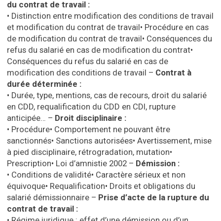
du contrat de travail :
•
Distinction entre modification des conditions de travail
et modification du contrat de travail
•
Procédure en cas
de modification du contrat de travail
•
Conséquences du
refus du salarié en cas de modification du contrat
•
Conséquences du refus du salarié en cas de
modification des conditions de travail
–
Contrat à
durée déterminée :
•
Durée, type, mentions, cas de recours, droit du salarié
en CDD, requalification du CDD en CDI, rupture
anticipée…
–
Droit disciplinaire :
•
Procédure
•
Comportement ne pouvant être
sanctionnés
•
Sanctions autorisées
•
Avertissement, mise
à pied disciplinaire, rétrogradation, mutation
•
Prescription
•
Loi d’amnistie 2002
–
Démission :
•
Conditions de validité
•
Caractère sérieux et non
équivoque
•
Requalification
•
Droits et obligations du
salarié démissionnaire
–
Prise d’acte de la rupture du
contrat de travail :
•
Régime juridique : effet d’une démission ou d’un