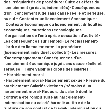
des irrégularités de procédure
•
Suite et effets du
licenciement (préavis, indemnités)
•
Conséquences
d’un licenciement jugé sans cause réelle et sérieuse,
ou nul
–
Contester un licenciement économique :
•
Contexte économique du licenciement : difficultés
économiques, mutations technologiques
réorganisation de l’entreprise cessation d’activité
•
Les conséquences sur l’emploi
•
Le reclassement
•
L’ordre des licenciements
•
La procédure
(licenciement individuel ; collectif)
•
Les mesures
d’accompagnement
•
Conséquences d’un
licenciement économique jugé sans cause réelle et
sérieuse
–
Faire valoir les droits des salariés :
–
Harcèlement moral :
•
Harcèlement moral
•
Harcèlement sexuel
•
Preuve du
harcèlement
•
Salariés victimes / témoins d’un
harcèlement moral
•
Recours du salarié dont le
contrat a été rompu suite au harcèlement
•
Indemnisation du salarié harcelé au titre de la
rupture de son contrat de travail
•
Indemnisation du