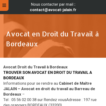
Nous contacter par mail
:
contact@avocat-jalain.fr
Avocat en Droit du Travail à
Bordeaux
Avocat Droit du Travail à Bordeaux
TROUVER SON AVOCAT EN DROIT DU TRAVAIL A
BORDEAUX
rche
Informations pour se rendre au
Cabinet de Maître
JALAIN – Avocat en droit du travail
au Barreau de
Bordeaux
–
Tel : 05 56 02 00 38 sur Rendez vous
Adresse : 197 rue
des orangers
BORDEAUX (33200)