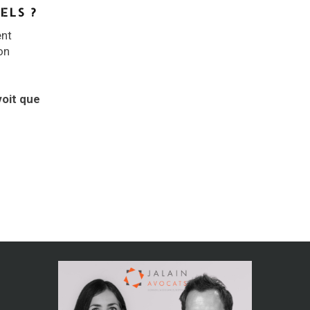
ELS ?
ent
on
voit que