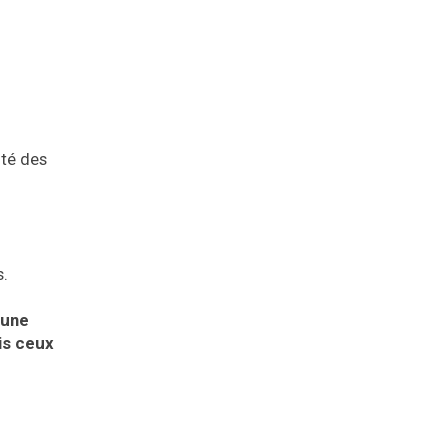
ité des
s.
 une
is ceux