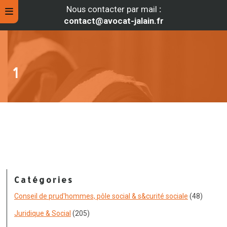
Nous contacter par mail
:
contact@avocat-jalain.fr
1
rche
Catégories
Conseil de prud'hommes, pôle social & s&curité sociale
(48)
Juridique & Social
(205)