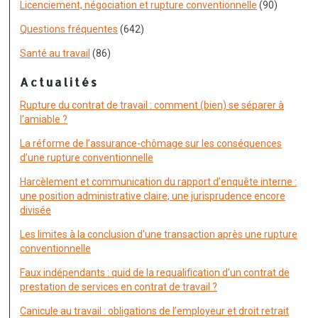
Licenciement, négociation et rupture conventionnelle
(90)
Questions fréquentes
(642)
Santé au travail
(86)
Actualités
Rupture du contrat de travail : comment (bien) se séparer à
l’amiable ?
La réforme de l’assurance-chômage sur les conséquences
d’une rupture conventionnelle
Harcèlement et communication du rapport d’enquête interne :
une position administrative claire, une jurisprudence encore
divisée
Les limites à la conclusion d’une transaction après une rupture
conventionnelle
Faux indépendants : quid de la requalification d’un contrat de
prestation de services en contrat de travail ?
Canicule au travail : obligations de l’employeur et droit retrait