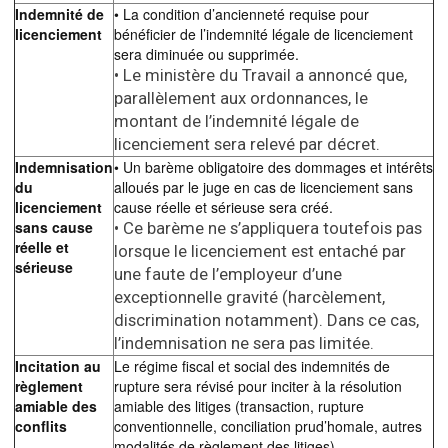
Indemnité de
• La condition d’ancienneté requise pour
licenciement
bénéficier de l’indemnité légale de licenciement
sera diminuée ou supprimée.
• Le ministère du Travail a annoncé que,
parallèlement aux ordonnances, le
montant de l’indemnité légale de
licenciement sera relevé par décret.
Indemnisation
• Un barème obligatoire des dommages et intérêts
du
alloués par le juge en cas de licenciement sans
licenciement
cause réelle et sérieuse sera créé.
sans cause
• Ce barème ne s’appliquera toutefois pas
réelle et
lorsque le licenciement est entaché par
sérieuse
une faute de l’employeur d’une
exceptionnelle gravité (harcèlement,
discrimination notamment). Dans ce cas,
l’indemnisation ne sera pas limitée.
Incitation au
Le régime fiscal et social des indemnités de
règlement
rupture sera révisé pour inciter à la résolution
amiable des
amiable des litiges (transaction, rupture
conflits
conventionnelle, conciliation prud’homale, autres
modalités de règlement des litiges).