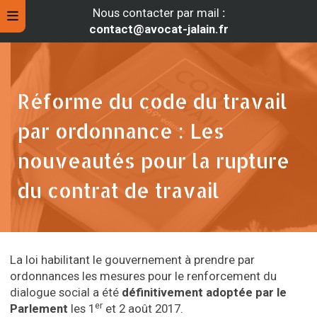
Nous contacter par mail
:
contact@avocat-jalain.fr
Réforme du code du travail
par ordonnance : Les
nouveautés pour la rupture
du contrat de travail
rche
La loi habilitant le gouvernement à prendre par
ordonnances les mesures pour le renforcement du
dialogue social a été
définitivement adoptée par le
er
Parlement
les 1
et 2 août 2017.