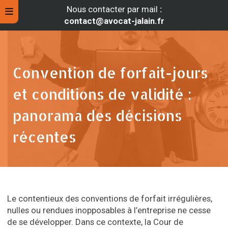
Nous contacter par mail
:
contact@avocat-jalain.fr
Convention de forfait-jours
et conditions de validité :
panorama des décisions
récentes
rche
Le contentieux des conventions de forfait irrégulières,
nulles ou rendues inopposables à l’entreprise ne cesse
de se développer. Dans ce contexte, la Cour de