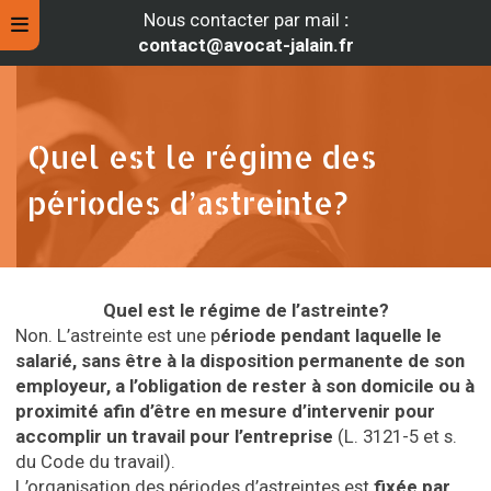
Nous contacter par mail
:
contact@avocat-jalain.fr
Quel est le régime des
périodes d’astreinte?
Quel est le régime de l’astreinte?
Non. L’astreinte est une p
ériode pendant laquelle le
salarié, sans être à la disposition permanente de son
rche
employeur, a l’obligation de rester à son domicile ou à
proximité afin d’être en mesure d’intervenir pour
accomplir un travail pour l’entreprise
(L. 3121-5 et s.
du Code du travail).
L’organisation des périodes d’astreintes est
fixée par