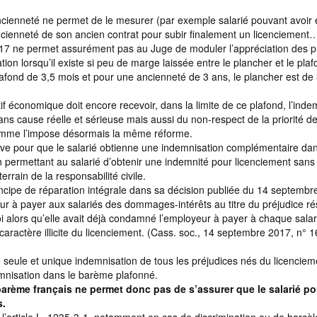
’ancienneté ne permet de le mesurer (par exemple salarié pouvant avoir 
ancienneté de son ancien contrat pour subir finalement un licenciement…
017 ne permet assurément pas au Juge de moduler l’appréciation des p
tion lorsqu’il existe si peu de marge laissée entre le plancher et le pla
lafond de 3,5 mois et pour une ancienneté de 3 ans, le plancher est de 
tif économique doit encore recevoir, dans la limite de ce plafond, l’inde
ans cause réelle et sérieuse mais aussi du non-respect de la priorité d
comme l’impose désormais la même réforme.
native pour que le salarié obtienne une indemnisation complémentaire da
tion permettant au salarié d’obtenir une indemnité pour licenciement san
errain de la responsabilité civile.
incipe de réparation intégrale dans sa décision publiée du 14 septembr
eur à payer aux salariés des dommages-intérêts au titre du préjudice ré
i alors qu’elle avait déjà condamné l’employeur à payer à chaque sala
caractère illicite du licenciement. (Cass. soc., 14 septembre 2017, n° 
e seule et unique indemnisation de tous les préjudices nés du licenciem
nisation dans le barème plafonné.
arème français ne permet donc pas de s’assurer que le salarié po
s.