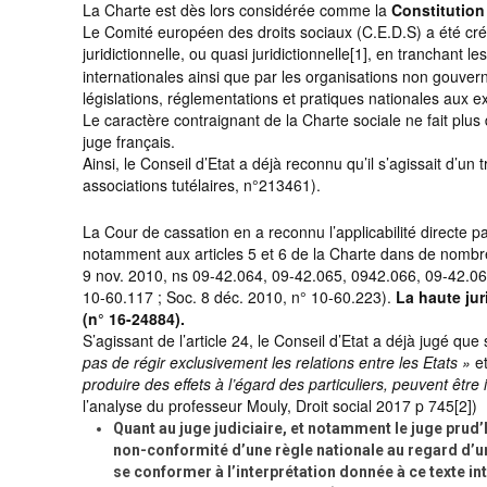
La Charte est dès lors considérée comme la
Constitution
Le Comité européen des droits sociaux (C.E.D.S) a été créé
juridictionnelle, ou quasi juridictionnelle
[1], en tranchant le
internationales ainsi que par les organisations non gouver
législations, réglementations et pratiques nationales aux 
Le caractère contraignant de la Charte sociale ne fait plus 
juge français.
Ainsi, le Conseil d’Etat a déjà reconnu qu’il s’agissait d’un 
associations tutélaires, n°213461).
La Cour de cassation en a reconnu l’applicabilité directe 
notamment aux articles 5 et 6 de la Charte dans de nombreuse
9 nov. 2010, ns 09-42.064, 09-42.065, 0942.066, 09-42.067
10-60.117 ; Soc. 8 déc. 2010, n° 10-60.223).
La haute jur
(n°
16-24884).
S’agissant de l’article 24, le Conseil d’Etat a déjà jugé qu
pas de régir exclusivement les relations entre les Etats »
e
produire des effets à l’égard des particuliers, peuvent êtr
l’analyse du professeur Mouly, Droit social 2017 p 745
[2])
Quant au juge judiciaire, et notamment le juge prud
non-conformité d’une règle nationale au regard d’un 
se conformer à l’interprétation donnée à ce texte in