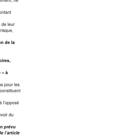
lement, ne
ontant
m de leur
risque,
on de la
oires,
 » à
as pour les
constituent
 à l’opposé
uvoir du
on prévu
 l’article