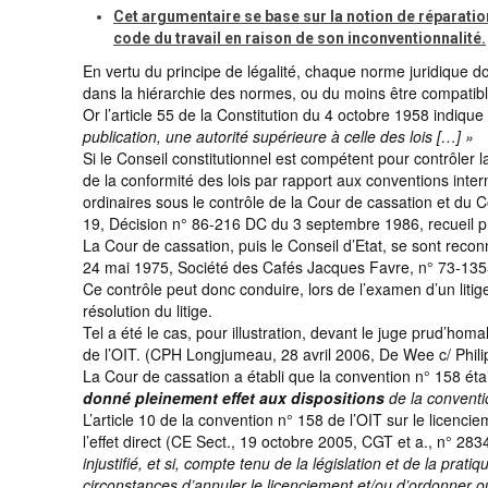
Cet argumentaire se base sur la notion de réparation 
code du travail en raison de son inconventionnalité.
En vertu du principe de légalité, chaque norme juridique d
dans la hiérarchie des normes, ou du moins être compatib
Or l’article 55 de la Constitution du 4 octobre 1958 indique
publication, une autorité supérieure à celle des lois […] »
Si le Conseil constitutionnel est compétent pour contrôler la
de la conformité des lois par rapport aux conventions inter
ordinaires sous le contrôle de la Cour de cassation et du Co
19, Décision n° 86-216 DC du 3 septembre 1986, recueil p
La Cour de cassation, puis le Conseil d’Etat, se sont rec
24 mai 1975, Société des Cafés Jacques Favre, n° 73-1355
Ce contrôle peut donc conduire, lors de l’examen d’un litige,
résolution du litige.
Tel a été le cas, pour illustration, devant le juge prud’ho
de l’OIT. (CPH Longjumeau, 28 avril 2006, De Wee c/ Phil
La Cour de cassation a établi que la convention n° 158 étai
donné pleinement effet aux dispositions
de la conventi
L’article 10 de la convention n° 158 de l’OIT sur le licenci
l’effet direct (CE Sect., 19 octobre 2005, CGT et a., n° 283
injustifié, et si, compte tenu de la législation et de la prat
circonstances d’annuler le licenciement et/ou d’ordonner ou