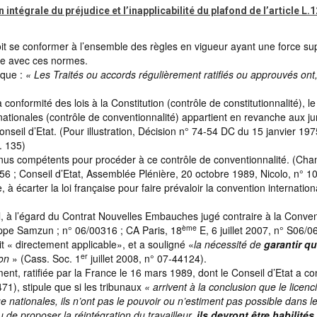
intégrale du préjudice et l’inapplicabilité du plafond de l’article L.
oit se conformer à l’ensemble des règles en vigueur ayant une force su
le avec ces normes.
 que :
« Les Traités ou accords régulièrement ratifiés ou approuvés ont,
 conformité des lois à la Constitution (contrôle de constitutionnalité), le
nationales (contrôle de conventionnalité) appartient en revanche aux jur
nseil d’Etat. (Pour illustration, Décision n° 74-54 DC du 15 janvier 197
. 135)
onnus compétents pour procéder à ce contrôle de conventionnalité. (Ch
6 ; Conseil d’Etat, Assemblée Plénière, 20 octobre 1989, Nicolo, n° 1
 à écarter la loi française pour faire prévaloir la convention internatio
mal, à l’égard du Contrat Nouvelles Embauches jugé contraire à la Conve
ème
ippe Samzun ; n° 06/00316 ; CA Paris, 18
E, 6 juillet 2007, n° S06/0
t « directement applicable», et a souligné «
la nécessité de
garantir qu’
er
on
» (Cass. Soc. 1
juillet 2008, n° 07-44124).
ement, ratifiée par la France le 16 mars 1989, dont le Conseil d’Etat a c
471), stipule que si les tribunaux
« arrivent à la conclusion que le licen
ique nationales, ils n’ont pas le pouvoir ou n’estiment pas possible dans l
 de proposer la réintégration du travailleur,
ils devront être habilités