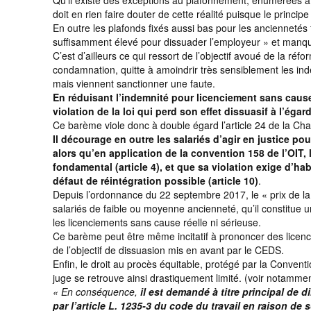
Qu’il existe des exceptions au plafonnement, énumérées à 
doit en rien faire douter de cette réalité puisque le princip
En outre les plafonds fixés aussi bas pour les ancienneté
suffisamment élevé pour dissuader l’employeur » et manqu
C’est d’ailleurs ce qui ressort de l’objectif avoué de la ré
condamnation, quitte à amoindrir très sensiblement les ind
mais viennent sanctionner une faute.
En réduisant l’indemnité pour licenciement sans cause 
violation de la loi qui perd son effet dissuasif à l’ég
Ce barème viole donc à double égard l’article 24 de la Ch
Il décourage en outre les salariés d’agir en justice pou
alors qu’en application de la convention 158 de l’OIT, l
fondamental (article 4), et que sa violation exige d’h
défaut de réintégration possible (article 10)
.
Depuis l’ordonnance du 22 septembre 2017, le « prix de la v
salariés de faible ou moyenne ancienneté, qu’il constitue u
les licenciements sans cause réelle ni sérieuse.
Ce barème peut être même incitatif à prononcer des licencie
de l’objectif de dissuasion mis en avant par le CEDS.
Enfin, le droit au procès équitable, protégé par la Conven
juge se retrouve ainsi drastiquement limité. (voir notamme
« En conséquence,
il est demandé à titre principal de 
par l’article L. 1235-3 du code du travail en raison de