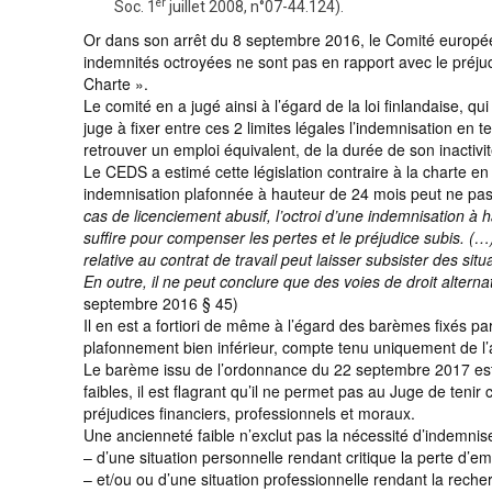
er
Soc. 1
juillet 2008, n°07-44.124).
Or dans son arrêt du 8 septembre 2016, le Comité europée
indemnités octroyées ne sont pas en rapport avec le préjud
Charte ».
Le comité en a jugé ainsi à l’égard de la loi finlandaise, qu
juge à fixer entre ces 2 limites légales l’indemnisation en 
retrouver un emploi équivalent, de la durée de son inactivit
Le CEDS a estimé cette législation contraire à la charte en
indemnisation plafonnée à hauteur de 24 mois peut ne pas 
cas de licenciement abusif, l’octroi d’une indemnisation à h
suffire pour compenser les pertes et le préjudice subis. (
relative au contrat de travail peut laisser subsister des si
En outre, il ne peut conclure que des voies de droit alterna
septembre 2016 § 45)
Il en est a fortiori de même à l’égard des barèmes fixés pa
plafonnement bien inférieur, compte tenu uniquement de l’
Le barème issu de l’ordonnance du 22 septembre 2017 est p
faibles, il est flagrant qu’il ne permet pas au Juge de ten
préjudices financiers, professionnels et moraux.
Une ancienneté faible n’exclut pas la nécessité d’indemni
– d’une situation personnelle rendant critique la perte d’em
– et/ou ou d’une situation professionnelle rendant la reche