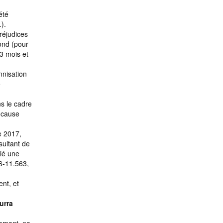
été
).
réjudices
fond (pour
3 mois et
mnisation
e
ns le cadre
s cause
e 2017,
sultant de
rié une
16-11.563,
ent, et
urra