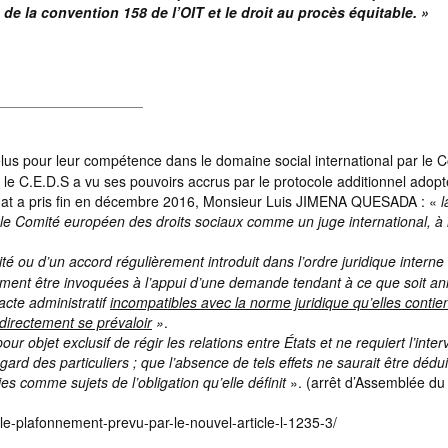
 de la convention 158 de l’OIT et le droit au procès équitable. »
s pour leur compétence dans le domaine social international par le 
 le C.E.D.S a vu ses pouvoirs accrus par le protocole additionnel adop
andat a pris fin en décembre 2016, Monsieur Luis JIMENA QUESADA : «
l
le Comité européen des droits sociaux comme un juge international, à l
aité ou d’un accord régulièrement introduit dans l’ordre juridique interne
lement être invoquées à l’appui d’une demande tendant à ce que soit a
acte administratif
incompatibles avec la norme juridique qu’elles conti
 directement se prévaloir
»
.
our objet exclusif de régir les relations entre États et ne requiert l’inter
rd des particuliers ; que l’absence de tels effets ne saurait être dédui
es comme sujets de l’obligation qu’elle définit
». (arrêt d’Assemblée du
-le-plafonnement-prevu-par-le-nouvel-article-l-1235-3/