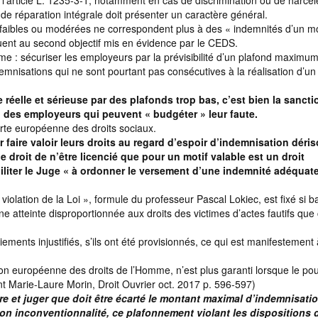
l’article L. 1235-3-1, notamment en cas de discrimination ou de harcè
e de réparation intégrale doit présenter un caractère général.
s faibles ou modérées ne correspondent plus à des « indemnités d’un m
ent au second objectif mis en évidence par le CEDS.
forme : sécuriser les employeurs par la prévisibilité d’un plafond maximu
emnisations qui ne sont pourtant pas consécutives à la réalisation d’un 
réelle et sérieuse par des plafonds trop bas, c’est bien la sancti
ard des employeurs qui peuvent « budgéter » leur faute.
arte européenne des droits sociaux.
r faire valoir leurs droits au regard d’espoir d’indemnisation déris
e droit de n’être licencié que pour un motif valable est un droit
abiliter le Juge « à ordonner le versement d’une indemnité adéquate
iolation de la Loi », formule du professeur Pascal Lokiec, est fixé si b
ne atteinte disproportionnée aux droits des victimes d’actes fautifs que 
ments injustifiés, s’ils ont été provisionnés, ce qui est manifestement
tion européenne des droits de l’Homme, n’est plus garanti lorsque le po
nt Marie-Laure Morin, Droit Ouvrier oct. 2017 p. 596-597)
dire et juger que doit être écarté le montant maximal d’indemnisati
 son inconventionnalité, ce plafonnement violant les dispositions de