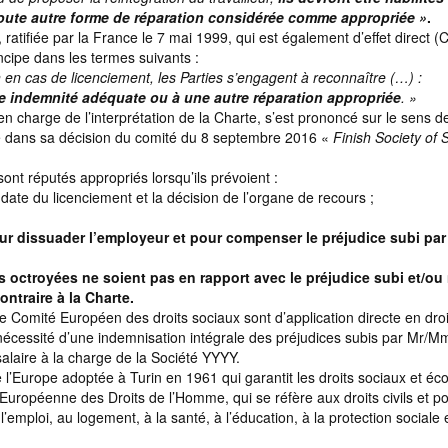
oute autre forme de réparation considérée comme appropriée »
.
ratifiée par la France le 7 mai 1999, qui est également d’effet direct (
ncipe dans les termes suivants :
ion en cas de licenciement, les Parties s’engagent à reconnaître (…) :
e indemnité adéquate ou à une autre réparation appropriée
. »
 charge de l’interprétation de la Charte, s’est prononcé sur le sens d
ée dans sa décision du comité du 8 septembre 2016 «
Finish Society of 
t réputés appropriés lorsqu’ils prévoient :
date du licenciement et la décision de l’organe de recours ;
r dissuader l’employeur et pour compenser le préjudice subi par 
octroyées ne soient pas en rapport avec le préjudice subi et/ou 
ntraire à la Charte.
le Comité Européen des droits sociaux sont d’application directe en droi
la nécessité d’une indemnisation intégrale des préjudices subis par Mr/
alaire à la charge de la Société YYYY.
e l’Europe adoptée à Turin en 1961 qui garantit les droits sociaux et é
uropéenne des Droits de l’Homme, qui se réfère aux droits civils et pol
l’emploi, au logement, à la santé, à l’éducation, à la protection sociale 