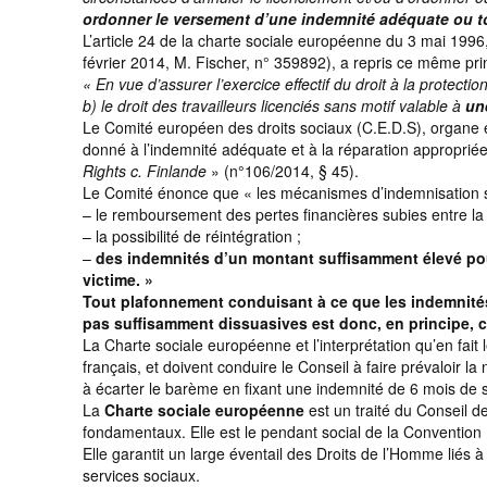
ordonner le versement d’une indemnité adéquate ou t
L’article 24 de la charte sociale européenne du 3 mai 1996, 
février 2014, M. Fischer, n° 359892), a repris ce même pri
« En vue d’assurer l’exercice effectif du droit à la protect
b) le droit des travailleurs licenciés sans motif valable à
un
Le Comité européen des droits sociaux (C.E.D.S), organe en
donné à l’indemnité adéquate et à la réparation appropri
Rights c. Finlande
» (n°106/2014, § 45).
Le Comité énonce que « les mécanismes d’indemnisation son
– le remboursement des pertes financières subies entre la 
– la possibilité de réintégration ;
–
des indemnités d’un montant suffisamment élevé pou
victime. »
Tout plafonnement conduisant à ce que les indemnités 
pas suffisamment dissuasives est donc, en principe, co
La Charte sociale européenne et l’interprétation qu’en fait 
français, et doivent conduire le Conseil à faire prévaloir 
à écarter le barème en fixant une indemnité de 6 mois de s
La
Charte sociale européenne
est un traité du Conseil d
fondamentaux. Elle est le pendant social de la Convention E
Elle garantit un large éventail des Droits de l’Homme liés à 
services sociaux.