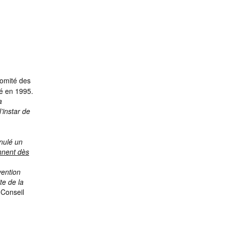
Comité des
té en 1995.
a
’instar de
nnulé un
ennent dès
vention
te de la
 Conseil