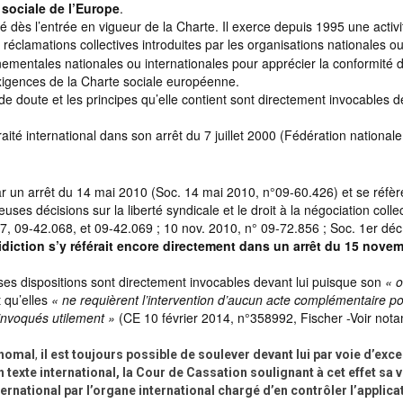
 sociale de l’Europe
.
 dès l’entrée en vigueur de la Charte. Il exerce depuis 1995 une activi
s réclamations collectives introduites par les organisations nationales o
nementales nationales ou internationales pour apprécier la conformité 
exigences de la Charte sociale européenne.
de doute et les principes qu’elle contient sont directement invocables d
traité international dans son arrêt du 7 juillet 2000 (Fédération national
par un arrêt du 14 mai 2010 (Soc. 14 mai 2010, n°09-60.426) et se réfèr
s décisions sur la liberté syndicale et le droit à la négociation collec
, 09-42.068, et 09-42.069 ; 10 nov. 2010, n° 09-72.856 ; Soc. 1er déc
idiction s’y référait encore directement dans un arrêt du 15 nove
e ses dispositions sont directement invocables devant lui puisque son
« o
t qu’elles
« ne requièrent l’intervention d’aucun acte complémentaire p
e invoqués utilement »
(CE 10 février 2014, n°358992, Fischer -Voir no
’homal
,
il est toujours possible de soulever devant lui par voie d’exce
texte international, la Cour de Cassation soulignant à cet effet sa 
ternational par l’organe international chargé d’en contrôler
l’applica