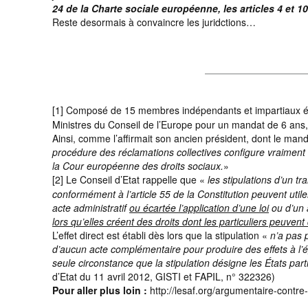
24 de la Charte sociale européenne, les articles 4 et 10
Reste desormais à convaincre les juridctions…
[1] Composé de 15 membres indépendants et impartiaux élu
Ministres du Conseil de l’Europe pour un mandat de 6 ans,
Ainsi, comme l’affirmait son ancien président, dont le m
procédure des réclamations collectives configure vraiment 
la Cour européenne des droits sociaux.
»
[2] Le Conseil d’Etat rappelle que «
les stipulations d’un tr
conformément à l’article 55 de la Constitution peuvent uti
acte administratif
ou écartée l’application d’une loi
ou d’un 
lors qu’elles créent des droits dont les particuliers peuvent
L’effet direct est établi dès lors que la stipulation «
n’a pas p
d’aucun acte complémentaire pour produire des effets à l’éga
seule circonstance que la stipulation désigne les États parti
d’Etat du 11 avril 2012, GISTI et FAPIL, n° 322326)
Pour aller plus loin :
http://lesaf.org/argumentaire-contre