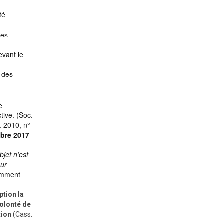
té
u
des
evant le
e des
e
tive. (Soc.
. 2010, n°
mbre 2017
bjet n’est
our
tamment
ption la
volonté de
tion
(Cass.