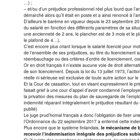
…) ;
– et/ou d’un préjudice professionnel réel plus lourd que l
démarché alors qu’il était en poste et a ainsi renoncé à l’
D’ailleurs le barème en vigueur depuis le 23 septembre 2
du salarié en fonction des différents paramètres de sa situa
une ancienneté de 2 ans, le plancher est de 3 mois et le p
le plafond de 4…).
C’est encore plus criant lorsque le salarié licencié pour mo
de l’ensemble de ses préjudices, au titre du licenciement s
réembauchage ou des critères d’ordre de licenciement, 
Or en droit français il n’existe aucune voie de droit alter
de son licenciement. Depuis la loi du 13 juillet 1973, l’ac
réelle ni sérieuse est exclusive de toute autre action sur le t
Et la Cour de cassation, tout en visant expressément le pr
faisait grief à une cour d’appel d’avoir condamné l’employ
la privation des mesures du plan de sauvegarde de l’emplo
indemnité réparant intégralement le préjudice résultant du 
publié)
Le juge prud’homal français a donc l’obligation de fixer un
l’Ordonnance du 22 septembre 2017 a enfermé cette indem
Plus encore que le système finlandais,
le mécanisme de b
recevoir l’indemnisation intégrale des préjudices subi