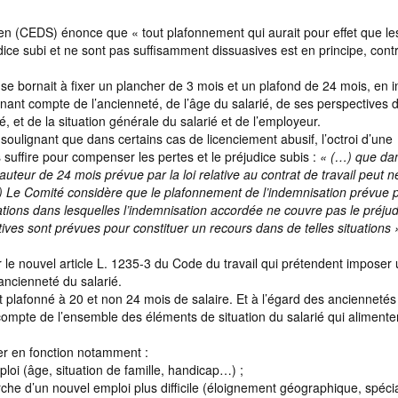
n (CEDS) énonce que « tout plafonnement qui aurait pour effet que le
ice subi et ne sont pas suffisamment dissuasives est en principe, contr
i se bornait à fixer un plancher de 3 mois et un plafond de 24 mois, en in
tenant compte de l’ancienneté, de l’âge du salarié, de ses perspectives 
é, et de la situation générale du salarié et de l’employeur.
 soulignant que dans certains cas de licenciement abusif, l’octroi d’une
suffire pour compenser les pertes et le préjudice subis :
« (…) que dan
auteur de 24 mois prévue par la loi relative au contrat de travail peut 
…) Le Comité considère que le plafonnement de l’indemnisation prévue pa
tuations dans lesquelles l’indemnisation accordée ne couvre pas le préjud
tives sont prévues pour constituer un recours dans de telles situations 
r le nouvel article L. 1235-3 du Code du travail qui prétendent imposer
ancienneté du salarié.
lafonné à 20 et non 24 mois de salaire. Et à l’égard des anciennetés 
ir compte de l’ensemble des éléments de situation du salarié qui alimente
ser en fonction notamment :
ploi (âge, situation de famille, handicap…) ;
rche d’un nouvel emploi plus difficile (éloignement géographique, spécia