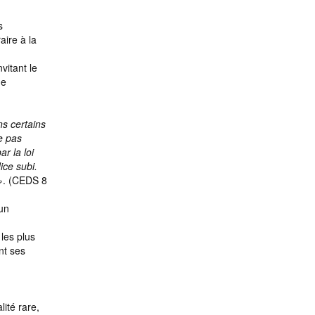
s
aire à la
vitant le
de
s certains
ne pas
r la loi
ice subi.
»
. (CEDS 8
 un
les plus
nt ses
lité rare,