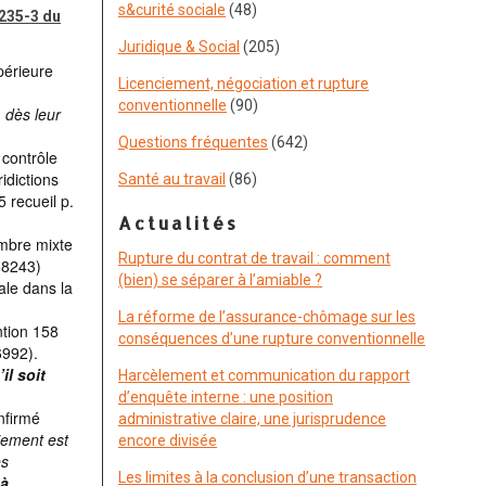
s&curité sociale
(48)
1235-3 du
Juridique & Social
(205)
périeure
Licenciement, négociation et rupture
conventionnelle
(90)
 dès leur
Questions fréquentes
(642)
 contrôle
idictions
Santé au travail
(86)
5 recueil p.
Actualités
ambre mixte
Rupture du contrat de travail : comment
08243)
(bien) se séparer à l’amiable ?
nale dans la
La réforme de l’assurance-chômage sur les
ntion 158
conséquences d’une rupture conventionnelle
6992).
il soit
Harcèlement et communication du rapport
d’enquête interne : une position
onfirmé
administrative claire, une jurisprudence
ciement est
encore divisée
es
Les limites à la conclusion d’une transaction
 à