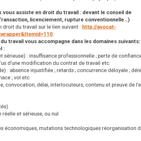
vous assiste en droit du travail :
devant le conseil de
Transaction, licenciement, rupture conventionnelle…)
droit du travail sur le lien suivant :
http://avocat-
w=wrapper&Itemid=110
t du travail vous accompagne dans les domaines suivants:
 :
t sérieuse) : insuffisance professionnelle ; perte de confianc
efus d’une modification du contrat de travail etc
de) : absence injustifiée ; retards ; concurrence déloyale ; d
nace ; vol etc
, convocation, délai, interlocuteurs, contenu et preuve de l’e
tés)
éelle et sérieuse, ou nul
tés économiques, mutations technologiques réorganisation 