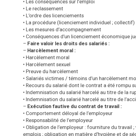
•
Les conséquences sur l’emploi
•
Le reclassement
•
L’ordre des licenciements
•
La procédure (licenciement individuel ; collectif)
•
Les mesures d’accompagnement
•
Conséquences d’un licenciement économique jugé
–
Faire valoir les droits des salariés :
–
Harcèlement moral :
•
Harcèlement moral
•
Harcèlement sexuel
•
Preuve du harcèlement
•
Salariés victimes / témoins d’un harcèlement mo
•
Recours du salarié dont le contrat a été rompu s
•
Indemnisation du salarié harcelé au titre de la ru
•
Indemnisation du salarié harcelé au titre de l’acc
–
Exécution fautive du contrat de travail :
•
Comportement déloyal de l’employeur
•
Responsabilité de l’employeur
•
Obligation de l’employeur : fourniture du travail ;
emplois ; obligation en matière d’hygiène et de sé