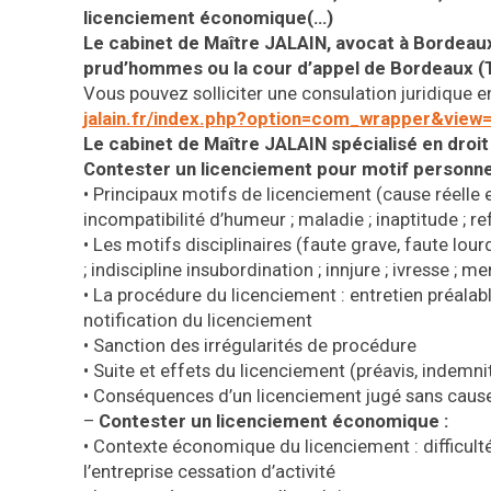
licenciement économique(…)
Le cabinet de Maître JALAIN, avocat
à Bordeaux 
prud’hommes ou la
cour d’appel de Bordeaux
(
Vous pouvez solliciter une consulation juridique en 
jalain.fr/index.php?option=com_wrapper&vie
Le cabinet de Maître JALAIN spécialisé en droi
Contester un licenciement pour motif personnel
•
Principaux motifs de licenciement (cause réelle e
incompatibilité d’humeur ; maladie ; inaptitude ; r
•
Les motifs disciplinaires (faute grave, faute lour
; indiscipline insubordination ; innjure ; ivresse ; me
•
La procédure du licenciement : entretien préalable
notification du licenciement
•
Sanction des irrégularités de procédure
•
Suite et effets du licenciement (préavis, indemni
•
Conséquences d’un licenciement jugé sans cause r
–
Contester un licenciement économique :
•
Contexte économique du licenciement : difficul
l’entreprise cessation d’activité