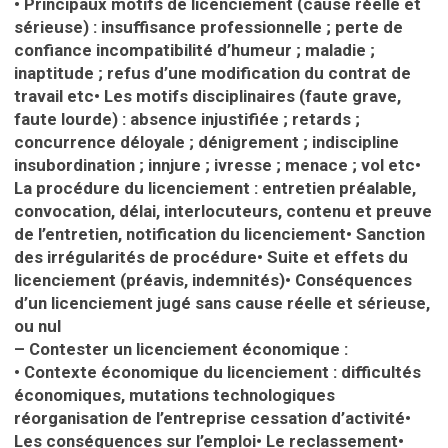
•
Principaux motifs de licenciement (cause réelle et
sérieuse) : insuffisance professionnelle ; perte de
confiance incompatibilité d’humeur ; maladie ;
inaptitude ; refus d’une modification du contrat de
travail etc
•
Les motifs disciplinaires (faute grave,
faute lourde) : absence injustifiée ; retards ;
concurrence déloyale ; dénigrement ; indiscipline
insubordination ; innjure ; ivresse ; menace ; vol etc
•
La procédure du licenciement : entretien préalable,
convocation, délai, interlocuteurs, contenu et preuve
de l’entretien, notification du licenciement
•
Sanction
des irrégularités de procédure
•
Suite et effets du
licenciement (préavis, indemnités)
•
Conséquences
d’un licenciement jugé sans cause réelle et sérieuse,
ou nul
– Contester un licenciement économique :
•
Contexte économique du licenciement : difficultés
économiques, mutations technologiques
réorganisation de l’entreprise cessation d’activité
•
Les conséquences sur l’emploi
•
Le reclassement
•