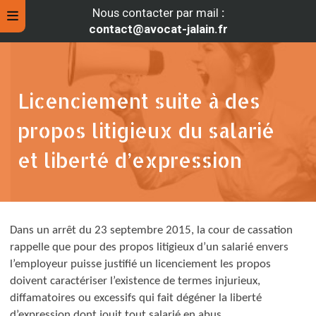
Nous contacter par mail
:
contact@avocat-jalain.fr
Licenciement suite à des
propos litigieux du salarié
et liberté d’expression
Dans un arrêt du 23 septembre 2015, la cour de cassation
rche
rappelle que pour des propos litigieux d’un salarié envers
l’employeur puisse justifié un licenciement les propos
doivent caractériser l’existence de termes injurieux,
diffamatoires ou excessifs qui fait dégéner la liberté
d’expression dont jouit tout salarié en abus.