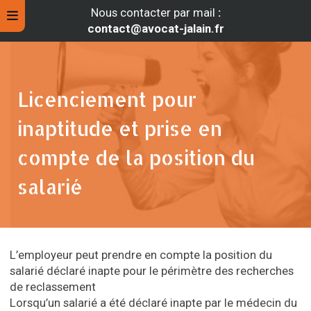
Nous contacter par mail
:
contact@avocat-jalain.fr
Licenciement pour
inaptitude et prise en
compte de la position du
salarié
rche
L’employeur peut prendre en compte la position du
salarié déclaré inapte pour le périmètre des recherches
de reclassement
Lorsqu’un salarié a été déclaré inapte par le médecin du