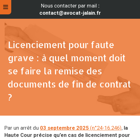
Nous contacter par mail
:
contact@avocat-jalain.fr
Licenciement pour faute
grave : à quel moment doit
se faire la remise des
documents de fin de contrat
?
rche
Par un arrêt du
03 septembre 2025
(n°24-16.246)
,
la
Haute Cour précise qu’en cas de licenciement pour