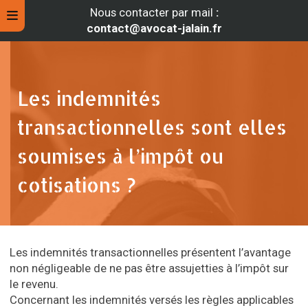
Nous contacter par mail
:
contact@avocat-jalain.fr
Les indemnités
transactionnelles sont elles
soumises à l’impôt ou
cotisations ?
rche
Les indemnités transactionnelles présentent l’avantage
non négligeable de ne pas être assujetties à l’impôt sur
le revenu.
Concernant les indemnités versés les règles applicables