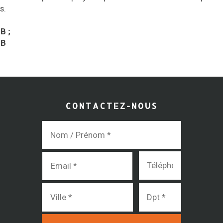
s.
B ;
PB
CONTACTEZ-NOUS