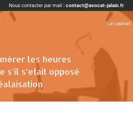
Nous contacter par mail
: contact@avocat-jalain.fr
Le cabinet
unérer les heures
s’il s’etait opposé
éalaisation