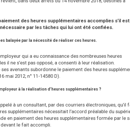
n revient, dans deux arrêts du 14 novembre 2018, destinés à
 paiement des heures supplémentaires accomplies s’il est 
 nécessaire par les tâches qui lui ont été confiées.
es balayée par la nécessité de réaliser ces heures.
’employeur qui a eu connaissance des nombreuses heures
s il ne s’est pas opposé, a consenti à leur réalisation.
 de ses avenants subordonne le paiement des heures suppléme
 16 mai 2012, n° 11-14580 D).
employeur à la réalisation d’heures supplémentaires ?
appelé à un consultant, par des courriers électroniques, qu’il fa
res supplémentaires nécessitait l’accord préalable du supéri
ande en paiement des heures supplémentaires formée par le sa
devant le fait accompli.