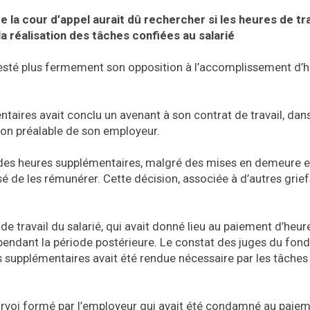
 la cour d’appel aurait dû rechercher si les heures de tra
 réalisation des tâches confiées au salarié
festé plus fermement son opposition à l’accomplissement d’
aires avait conclu un avenant à son contrat de travail, dans 
tion préalable de son employeur.
 des heures supplémentaires, malgré des mises en demeure e
é de les rémunérer. Cette décision, associée à d’autres griefs
de travail du salarié, qui avait donné lieu au paiement d’heur
endant la période postérieure. Le constat des juges du fond
res supplémentaires avait été rendue nécessaire par les tâches
pourvoi formé par l’employeur qui avait été condamné au paie