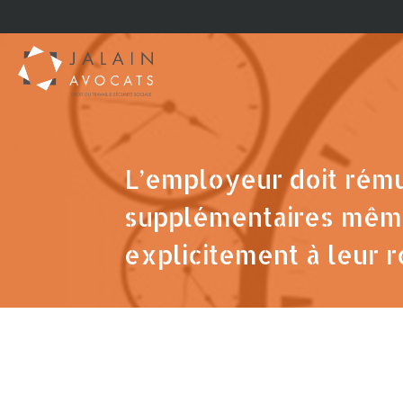
L’employeur doit rém
supplémentaires même 
explicitement à leur r