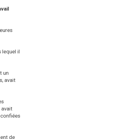
vail
heures
lequel il
t un
, avait
es
 avait
 confiées
ment de